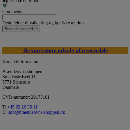
Jeg er ikke en robot
Comments
Dette felt er til validering og bør ikke ændres.
Send din besked
Se vores store udvalg af reservedele
Kontaktinformation
Brændeovns-shoppen
Smedegårdsvej 11
5771 Stenstrup
Danmark
CVR-nummer: 29175101
T:
+45 62 26 35 11
E:
info@braendeovns-shoppen.dk