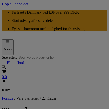
Hop til indholdet
Fri fragt i Danmark ved køb over 999 DKK
Stort udvalg af reservedele
Fysisk showroom med mulighed for fremvisning
Menu
Søg efter:
Få et tilbud
0
0
Kurv
Forside
/
Vare Størrelser
/
22 grader