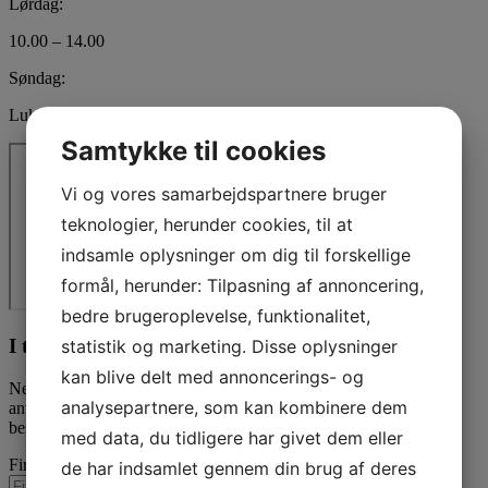
Lørdag:
10.00 – 14.00
Søndag:
Lukket
Samtykke til cookies
Vi og vores samarbejdspartnere bruger
teknologier, herunder cookies, til at
indsamle oplysninger om dig til forskellige
formål, herunder: Tilpasning af annoncering,
bedre brugeroplevelse, funktionalitet,
I tvivl? Kontakt os i dag
statistik og marketing. Disse oplysninger
kan blive delt med annoncerings- og
Nedenfor kan du kontakte os. Den følgende kontaktformular kan
analysepartnere, som kan kombinere dem
anvendes til alle spørgsmål som du ikke har fået svar på her. Vi
bestræber os på at besvare alle henvendelser indenfor 24 timer.
med data, du tidligere har givet dem eller
Firmanavn
de har indsamlet gennem din brug af deres