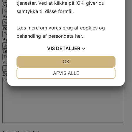
tjenester. Ved at klikke på 'OK' giver du
Navn
samtykke til disse formål.
Adresse
Læs mere om vores brug af cookies og
Postnummer
behandling af persondata
her
.
By
VIS
DETALJER
Telefon
JA
NEJ
OK
JA
NEJ
E-mail
*
NØDVENDIGE
PRÆFERENCER
AFVIS ALLE
Besked
*
JA
NEJ
JA
NEJ
MARKETING
STATISTIK