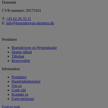
Danmark
CVR-nummer: 29175101
T:
+45 62 26 35 11
E:
info@braendeovns-shoppen.dk
Produkter
Brændeovne og Pejseindsatse
Skarpe tilbud
Tilbehør
Reservedele
Information
Produkter
Handelsbetingelser
Om os
Gode råd
Kontakt os
Fortrydelsesret
Fortryd køb