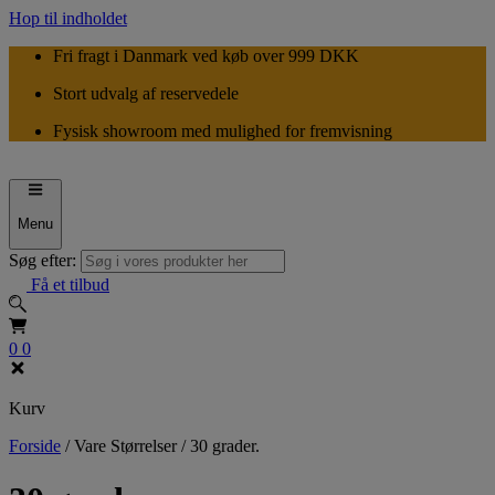
Hop til indholdet
Fri fragt i Danmark ved køb over 999 DKK
Stort udvalg af reservedele
Fysisk showroom med mulighed for fremvisning
Menu
Søg efter:
Få et tilbud
0
0
Kurv
Forside
/
Vare Størrelser
/
30 grader.