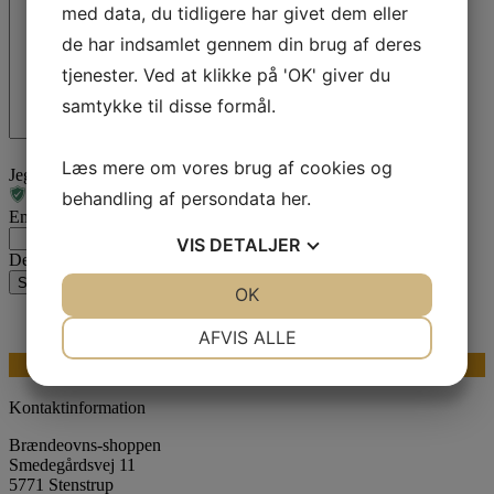
med data, du tidligere har givet dem eller
de har indsamlet gennem din brug af deres
tjenester. Ved at klikke på 'OK' giver du
samtykke til disse formål.
Læs mere om vores brug af cookies og
Jeg er ikke en robot
behandling af persondata
her
.
Email
VIS
DETALJER
Dette felt er til validering og bør ikke ændres.
Send din besked
JA
NEJ
OK
JA
NEJ
NØDVENDIGE
PRÆFERENCER
AFVIS ALLE
Se vores store udvalg af reservedele
JA
NEJ
JA
NEJ
MARKETING
STATISTIK
Kontaktinformation
Brændeovns-shoppen
Smedegårdsvej 11
5771 Stenstrup