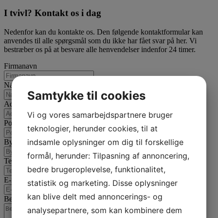
I tvivl? Kontakt os i dag
Nedenfor kan du kontakte os. Den følgende kontaktformular kan
anvendes til alle spørgsmål som du ikke har fået svar på her. Vi
bestræber os på at besvare alle henvendelser indenfor 24 timer.
Firmanavn
Navn
Samtykke til cookies
Adresse
Vi og vores samarbejdspartnere bruger
Postnummer
teknologier, herunder cookies, til at
indsamle oplysninger om dig til forskellige
By
formål, herunder: Tilpasning af annoncering,
Telefon
bedre brugeroplevelse, funktionalitet,
E-mail
*
statistik og marketing. Disse oplysninger
kan blive delt med annoncerings- og
Besked
*
analysepartnere, som kan kombinere dem