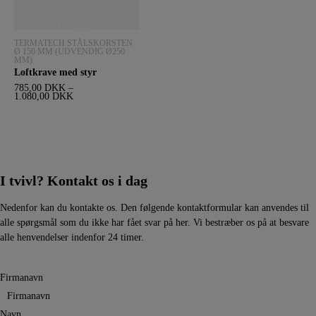
Dette vare har flere varianter. Mulighederne kan vælges på varesiden
Læs mere
TERMATECH STÅLSKORSTEN
Ø 150 MM (UDVENDIG Ø250
MM)
Loftkrave med styr
785,00
DKK
–
1.080,00
DKK
I tvivl? Kontakt os i dag
Nedenfor kan du kontakte os. Den følgende kontaktformular kan anvendes til
alle spørgsmål som du ikke har fået svar på her. Vi bestræber os på at besvare
alle henvendelser indenfor 24 timer.
Firmanavn
Navn