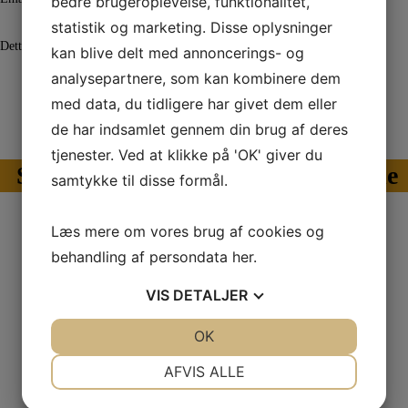
bedre brugeroplevelse, funktionalitet,
statistik og marketing. Disse oplysninger
Dette felt er til validering og bør ikke ændres.
kan blive delt med annoncerings- og
analysepartnere, som kan kombinere dem
Send din besked
med data, du tidligere har givet dem eller
de har indsamlet gennem din brug af deres
tjenester. Ved at klikke på 'OK' giver du
Se vores store udvalg af reservedele
samtykke til disse formål.
Læs mere om vores brug af cookies og
Kontaktinformation
behandling af persondata
her
.
Brændeovns-shoppen
VIS
DETALJER
Smedegårdsvej 11
5771 Stenstrup
JA
NEJ
OK
JA
NEJ
Danmark
NØDVENDIGE
PRÆFERENCER
AFVIS ALLE
CVR-nummer: 29175101
JA
NEJ
JA
NEJ