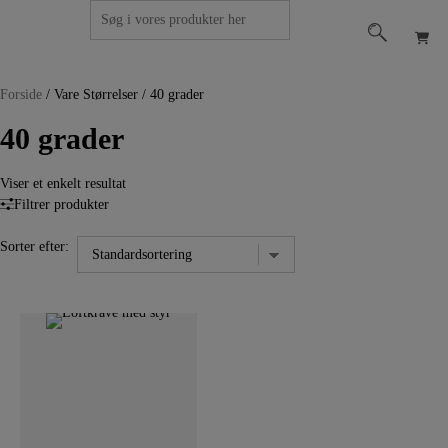
Hop
Søg
Få et
til
efter:
tilbud
indholdet
Forside
/
Vare Størrelser
/
40 grader
40 grader
Viser et enkelt resultat
Filtrer produkter
Sorter efter: