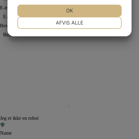
E-mail
*
JA
NEJ
OK
JA
NEJ
NØDVENDIGE
PRÆFERENCER
AFVIS ALLE
Besked
*
JA
NEJ
JA
NEJ
MARKETING
STATISTIK
Jeg er ikke en robot
Name