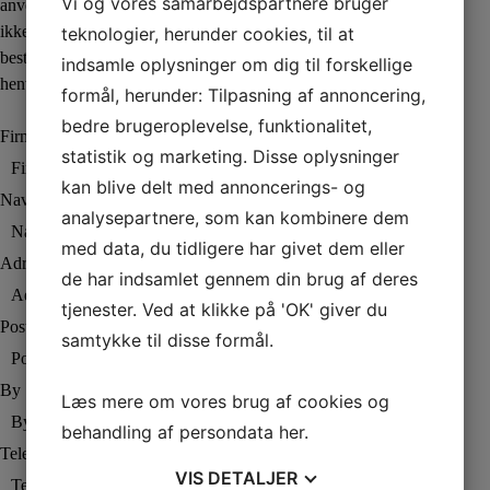
Vi og vores samarbejdspartnere bruger
anvendes til alle spørgsmål som du
ikke har fået svar på her. Vi
teknologier, herunder cookies, til at
bestræber os på at besvare alle
indsamle oplysninger om dig til forskellige
henvendelser indenfor 24 timer.
formål, herunder: Tilpasning af annoncering,
bedre brugeroplevelse, funktionalitet,
Firmanavn
statistik og marketing. Disse oplysninger
kan blive delt med annoncerings- og
Navn
analysepartnere, som kan kombinere dem
med data, du tidligere har givet dem eller
Adresse
de har indsamlet gennem din brug af deres
tjenester. Ved at klikke på 'OK' giver du
Postnummer
samtykke til disse formål.
By
Læs mere om vores brug af cookies og
behandling af persondata
her
.
Telefon
VIS
DETALJER