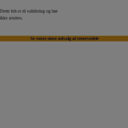
Dette felt er til validering og bør
ikke ændres.
Send din besked
Se vores store udvalg af reservedele
Kontaktinf
Produkter
Informatio
Åbningstid
ormation
n
er
Brændeovne og
Pejseindsatse
Brændeovns-
Produkter
Mandag – Fredag:
Skarpe tilbud
shoppen
Handelsbetingelser
Smedegårdsvej 11
Tilbehør
10.00 – 17.30
Om os
5771 Stenstrup
Reservedele
Lørdag:
Danmark
Gode råd
Kontakt os
10.00 – 14.00
CVR-nummer: