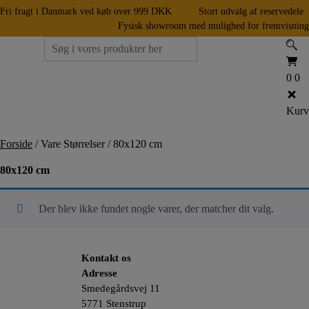
Hop
Fri fragt i Danmark ved køb over 999 DKK
Stort udvalg af reservedele
til
Fysisk showroom med mulighed for fremvisning
indholdet
Søg
Få et tilbud
efter:
0
0
Menu
Kurv
Forside
/
Vare Størrelser
/
80x120 cm
80x120 cm
Der blev ikke fundet nogle varer, der matcher dit valg.
Kontakt os
Adresse
Smedegårdsvej 11
5771 Stenstrup