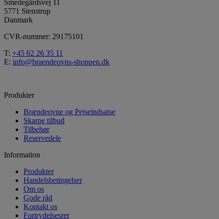
Smedegårdsvej 11
5771 Stenstrup
Danmark
CVR-nummer: 29175101
T:
+45 62 26 35 11
E:
info@braendeovns-shoppen.dk
Produkter
Brændeovne og Pejseindsatse
Skarpe tilbud
Tilbehør
Reservedele
Information
Produkter
Handelsbetingelser
Om os
Gode råd
Kontakt os
Fortrydelsesret