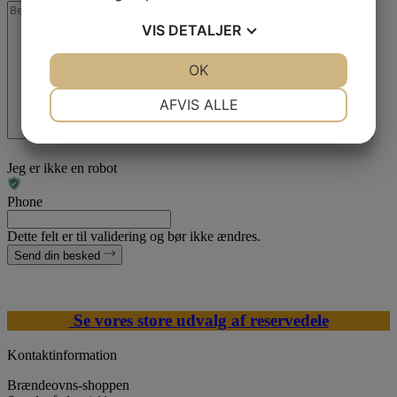
VIS
DETALJER
JA
NEJ
OK
JA
NEJ
NØDVENDIGE
PRÆFERENCER
AFVIS ALLE
JA
NEJ
JA
NEJ
MARKETING
STATISTIK
Jeg er ikke en robot
Phone
Dette felt er til validering og bør ikke ændres.
Send din besked
Se vores store udvalg af reservedele
Kontaktinformation
Brændeovns-shoppen