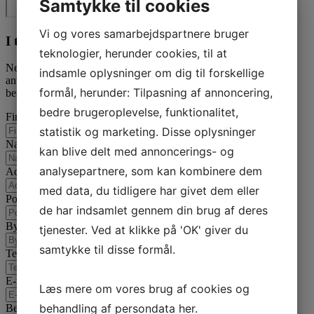
Samtykke til cookies
Vi og vores samarbejdspartnere bruger
I tvivl? Kontakt os i dag
teknologier, herunder cookies, til at
Nedenfor kan du kontakte os. Den følgende kontaktformular kan
indsamle oplysninger om dig til forskellige
anvendes til alle spørgsmål som du ikke har fået svar på her. Vi
formål, herunder: Tilpasning af annoncering,
bestræber os på at besvare alle henvendelser indenfor 24 timer.
bedre brugeroplevelse, funktionalitet,
Firmanavn
statistik og marketing. Disse oplysninger
Navn
kan blive delt med annoncerings- og
analysepartnere, som kan kombinere dem
Adresse
med data, du tidligere har givet dem eller
Postnummer
de har indsamlet gennem din brug af deres
By
tjenester. Ved at klikke på 'OK' giver du
samtykke til disse formål.
Telefon
E-mail
*
Læs mere om vores brug af cookies og
behandling af persondata
her
.
Besked
*