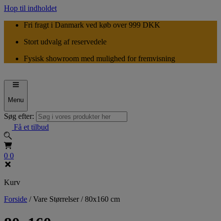
Hop til indholdet
Fri fragt i Danmark ved køb over 999 DKK
Stort udvalg af reservedele
Fysisk showroom med mulighed for fremvisning
Menu
Søg efter:
Få et tilbud
0
0
Kurv
Forside
/
Vare Størrelser
/
80x160 cm