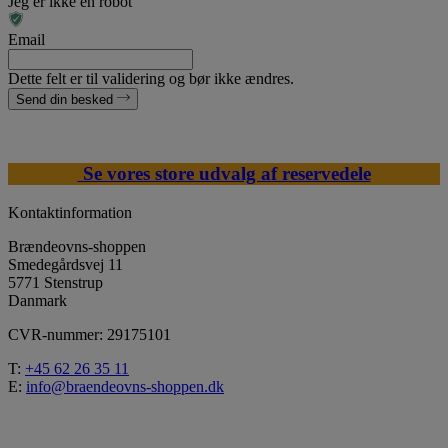
Jeg er ikke en robot
Email
Dette felt er til validering og bør ikke ændres.
Send din besked
Se vores store udvalg af reservedele
Kontaktinformation
Brændeovns-shoppen
Smedegårdsvej 11
5771 Stenstrup
Danmark
CVR-nummer: 29175101
T:
+45 62 26 35 11
E:
info@braendeovns-shoppen.dk