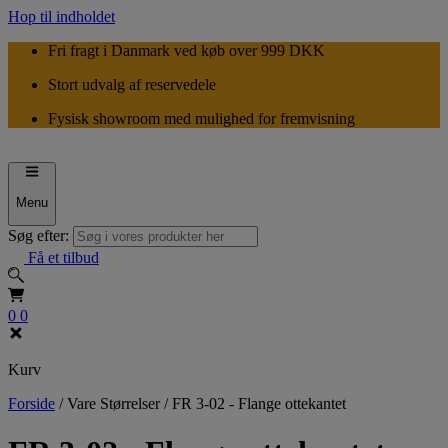
Hop til indholdet
Fri fragt i Danmark ved køb over 999 DKK
Stort udvalg af reservedele
Fysisk showroom med mulighed for fremvisning
Menu
Søg efter:
Få et tilbud
0
0
Kurv
Forside
/
Vare Størrelser
/
FR 3-02 - Flange ottekantet