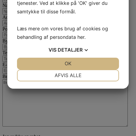
tjenester. Ved at klikke på 'OK' giver du
Navn
samtykke til disse formål.
Adresse
Læs mere om vores brug af cookies og
Postnummer
behandling af persondata
her
.
By
VIS
DETALJER
Telefon
JA
NEJ
OK
JA
NEJ
E-mail
*
NØDVENDIGE
PRÆFERENCER
AFVIS ALLE
Besked
*
JA
NEJ
JA
NEJ
MARKETING
STATISTIK