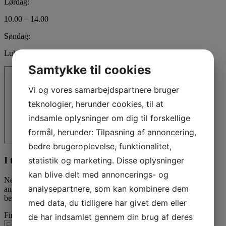
Lørdag:
10.00 – 14.00
Søndag:
Lukket
Samtykke til cookies
Vi og vores samarbejdspartnere bruger
teknologier, herunder cookies, til at
indsamle oplysninger om dig til forskellige
formål, herunder: Tilpasning af annoncering,
bedre brugeroplevelse, funktionalitet,
I tvivl? Kontakt os i dag
statistik og marketing. Disse oplysninger
kan blive delt med annoncerings- og
Nedenfor kan du kontakte os. Den følgende kontaktformular kan
analysepartnere, som kan kombinere dem
anvendes til alle spørgsmål som du ikke har fået svar på her. Vi
bestræber os på at besvare alle henvendelser indenfor 24 timer.
med data, du tidligere har givet dem eller
Firmanavn
de har indsamlet gennem din brug af deres