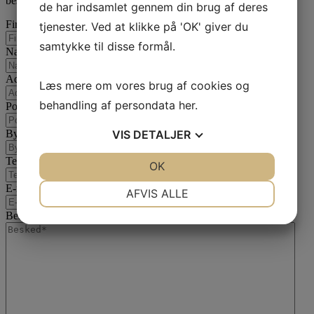
bestræber os på at besvare alle henvendelser indenfor 24 timer.
de har indsamlet gennem din brug af deres
Firmanavn
tjenester. Ved at klikke på 'OK' giver du
samtykke til disse formål.
Navn
Adresse
Læs mere om vores brug af cookies og
behandling af persondata
her
.
Postnummer
VIS
DETALJER
By
Telefon
JA
NEJ
OK
JA
NEJ
NØDVENDIGE
PRÆFERENCER
E-mail
*
AFVIS ALLE
JA
NEJ
JA
NEJ
Besked
*
MARKETING
STATISTIK