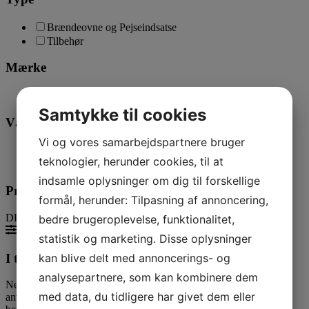
Brændeovne og Pejseindsatse
Tilbehør
Mærke
Contura
(4)
Samtykke til cookies
Vægt (kg)
Vi og vores samarbejdspartnere bruger
20
teknologier, herunder cookies, til at
215
indsamle oplysninger om dig til forskellige
Pris
formål, herunder: Tilpasning af annoncering,
DKK
DKK
bedre brugeroplevelse, funktionalitet,
Filter
statistik og marketing. Disse oplysninger
I tvivl? Kontakt os i dag
kan blive delt med annoncerings- og
analysepartnere, som kan kombinere dem
Nedenfor kan du kontakte os. Den følgende kontaktformular kan
med data, du tidligere har givet dem eller
anvendes til alle spørgsmål som du ikke har fået svar på her. Vi