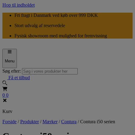
Hop til indholdet
Fri fragt i Danmark ved køb over 999 DKK
Stort udvalg af reservedele
Fysisk showroom med mulighed for fremvisning
Menu
Søg efter:
Få et tilbud
0
0
Kurv
Forside
/
Produkter
/
Mærker
/
Contura
/
Contura i50 serien