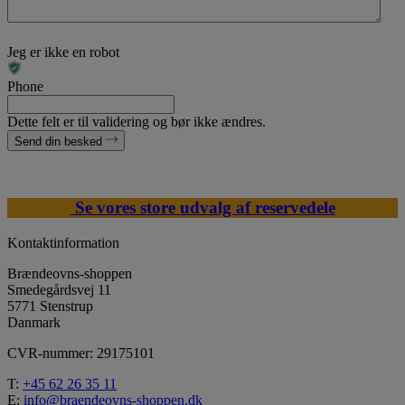
Jeg er ikke en robot
Phone
Dette felt er til validering og bør ikke ændres.
Send din besked
Se vores store udvalg af reservedele
Kontaktinformation
Brændeovns-shoppen
Smedegårdsvej 11
5771 Stenstrup
Danmark
CVR-nummer: 29175101
T:
+45 62 26 35 11
E:
info@braendeovns-shoppen.dk