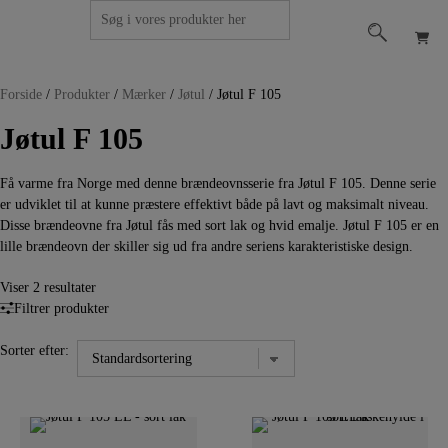
Hop
Søg
Få et
til
efter:
tilbud
indholdet
Filter
Forside
/
Produkter
/
Mærker
/
Jøtul
/
Jøtul F 105
Jøtul F 105
Få varme fra Norge med denne brændeovnsserie fra Jøtul F 105. Denne serie
er udviklet til at kunne præstere effektivt både på lavt og maksimalt niveau.
Disse brændeovne fra Jøtul fås med sort lak og hvid emalje. Jøtul F 105 er en
lille brændeovn der skiller sig ud fra andre seriens karakteristiske design.
Viser 2 resultater
Filtrer produkter
Sorter efter: