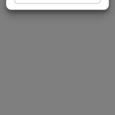
JA
NEJ
JA
NEJ
CVR-nummer: 29175101
MARKETING
STATISTIK
T:
+45 62 26 35 11
E:
info@braendeovns-shoppen.dk
Produkter
Brændeovne og Pejseindsatse
Skarpe tilbud
Tilbehør
Reservedele
Information