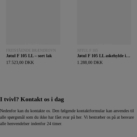
Læs mere
Læs mere
FRITSTÅENDE BRÆNDEOVN
JØTUL F 105
Jøtul F 105 LL – sort lak
Jøtul F 105 LL askehylde i sort lak
17.523,00
DKK
1.288,00
DKK
I tvivl? Kontakt os i dag
Nedenfor kan du kontakte os. Den følgende kontaktformular kan anvendes til
alle spørgsmål som du ikke har fået svar på her. Vi bestræber os på at besvare
alle henvendelser indenfor 24 timer.