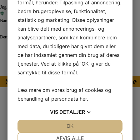
formål, herunder: Tilpasning af annoncering,
Jeg er ikke en robot
bedre brugeroplevelse, funktionalitet,
statistik og marketing. Disse oplysninger
Name
kan blive delt med annoncerings- og
analysepartnere, som kan kombinere dem
Dette felt er til validering og bør ikke ændres.
med data, du tidligere har givet dem eller
Send din besked
de har indsamlet gennem din brug af deres
tjenester. Ved at klikke på 'OK' giver du
samtykke til disse formål.
Se vores store udvalg af reservedele
Læs mere om vores brug af cookies og
behandling af persondata
her
.
Kontaktinformation
VIS
DETALJER
Brændeovns-shoppen
JA
NEJ
OK
JA
NEJ
Smedegårdsvej 11
5771 Stenstrup
NØDVENDIGE
PRÆFERENCER
AFVIS ALLE
Danmark