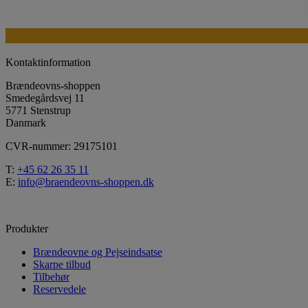
Kontaktinformation
Brændeovns-shoppen
Smedegårdsvej 11
5771 Stenstrup
Danmark
CVR-nummer: 29175101
T:
+45 62 26 35 11
E:
info@braendeovns-shoppen.dk
Produkter
Brændeovne og Pejseindsatse
Skarpe tilbud
Tilbehør
Reservedele