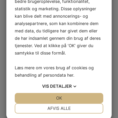
bedre brugeroplevelse, funktionalitet,
statistik og marketing. Disse oplysninger
kan blive delt med annoncerings- og
analysepartnere, som kan kombinere dem
med data, du tidligere har givet dem eller
de har indsamlet gennem din brug af deres
tjenester. Ved at klikke på 'OK' giver du
samtykke til disse formål.
Læs mere om vores brug af cookies og
behandling af persondata
her
.
VIS
DETALJER
JA
NEJ
OK
JA
NEJ
NØDVENDIGE
PRÆFERENCER
AFVIS ALLE
JA
NEJ
JA
NEJ