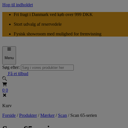
Hop til indholdet
Fri fragt i Danmark ved køb over 999 DKK
Stort udvalg af reservedele
Fysisk showroom med mulighed for fremvisning
Menu
Søg efter:
Få et tilbud
0
0
Kurv
Forside
/
Produkter
/
Mærker
/
Scan
/
Scan 65-serien