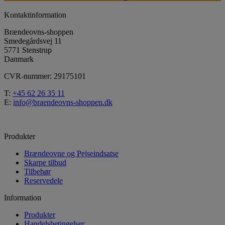
Kontaktinformation
Brændeovns-shoppen
Smedegårdsvej 11
5771 Stenstrup
Danmark
CVR-nummer: 29175101
T:
+45 62 26 35 11
E:
info@braendeovns-shoppen.dk
Produkter
Brændeovne og Pejseindsatse
Skarpe tilbud
Tilbehør
Reservedele
Information
Produkter
Handelsbetingelser