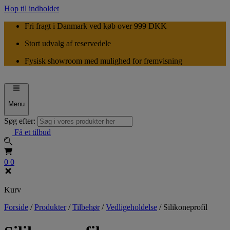
Hop til indholdet
Fri fragt i Danmark ved køb over 999 DKK
Stort udvalg af reservedele
Fysisk showroom med mulighed for fremvisning
Menu
Søg efter:
Få et tilbud
0
0
Kurv
Forside
/
Produkter
/
Tilbehør
/
Vedligeholdelse
/
Silikoneprofil