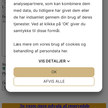
analysepartnere, som kan kombinere dem
E-mail
*
med data, du tidligere har givet dem eller
Besked
*
de har indsamlet gennem din brug af deres
tjenester. Ved at klikke på 'OK' giver du
samtykke til disse formål.
Læs mere om vores brug af cookies og
behandling af persondata
her
.
VIS
DETALJER
Jeg er ikke en robot
JA
NEJ
OK
JA
NEJ
Phone
NØDVENDIGE
PRÆFERENCER
AFVIS ALLE
Dette felt er til validering og bør ikke ændres.
Send din besked
JA
NEJ
JA
NEJ
MARKETING
STATISTIK
Se vores store udvalg af reservedele