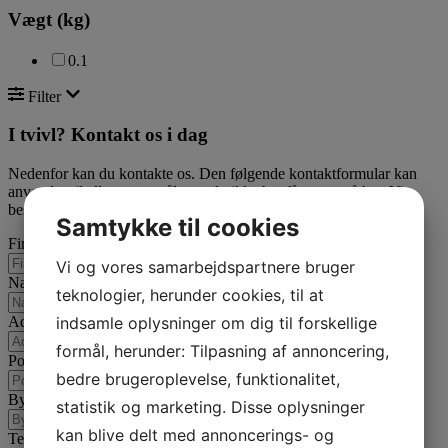
Vægt (kg)
0.1
Filter
I tvivl? Kontakt os i dag
Nedenfor kan du kontakte os. Den følgende kontaktformular kan
anvendes til alle spørgsmål som du ikke har fået svar på her. Vi
bestræber os på at besvare alle henvendelser indenfor 24 timer.
Samtykke til cookies
Firmanavn
Vi og vores samarbejdspartnere bruger
Navn
teknologier, herunder cookies, til at
indsamle oplysninger om dig til forskellige
Adresse
formål, herunder: Tilpasning af annoncering,
Postnummer
bedre brugeroplevelse, funktionalitet,
By
statistik og marketing. Disse oplysninger
kan blive delt med annoncerings- og
Telefon