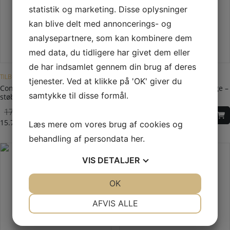
statistik og marketing. Disse oplysninger
kan blive delt med annoncerings- og
analysepartnere, som kan kombinere dem
med data, du tidligere har givet dem eller
Dette vare har flere varianter. Mulighederne kan vælges på varesiden
de har indsamlet gennem din brug af deres
TILBUD PÅ BRÆNDEOVN
HWAM 3100-SERIEN
tjenester. Ved at klikke på 'OK' giver du
Contura 810 Style med
HWAM 3120m – moderne låge –
samtykke til disse formål.
støbejernslåge
bundlåge i stål
17.740,00
DKK
21.195,00
DKK
Original
Current
15.740,00
DKK
Læs mere om vores brug af cookies og
price
price
behandling af persondata
her
.
was:
is:
17.740,00 DKK.
15.740,00 DKK.
VIS
DETALJER
JA
NEJ
OK
JA
NEJ
NØDVENDIGE
PRÆFERENCER
AFVIS ALLE
JA
NEJ
JA
NEJ