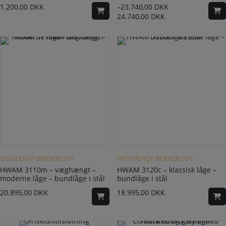
1.200,00
DKK
–
23.740,00
DKK
24.740,00
DKK
Dette vare har flere varianter. Mulighederne kan vælges på varesiden
VÆGHÆNGT BRÆNDEOVN
FRITSTÅENDE BRÆNDEOVN
HWAM 3110m – væghængt –
HWAM 3120c – klassisk låge –
moderne låge – bundlåge i stål
bundlåge i stål
20.895,00
DKK
18.995,00
DKK