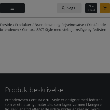
Hop
Søg
til
Få et
efter:
tilbud
indholdet
Forside
/
Produkter
/
Brændeovne og Pejseindsatse
/
Fritstående
brændeovn
/
Contura 820T Style med støbejernslåge og fedtsten
Produktbeskrivelse
Brændeovnen Contura 820T Style er designet med fedtsten,
som er et naturligt materiale, som lagrer varmen i længere
tid, selv lang tid efter at de sidste gløder er gået ud. Fordi