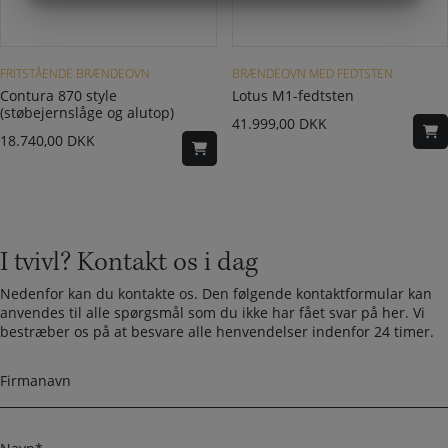
MARKETING
STATISTIK
FRITSTÅENDE BRÆNDEOVN
BRÆNDEOVN MED FEDTSTEN
Contura 870 style
Lotus M1-fedtsten
(støbejernslåge og alutop)
41.999,00
DKK
18.740,00
DKK
I tvivl? Kontakt os i dag
Nedenfor kan du kontakte os. Den følgende kontaktformular kan
anvendes til alle spørgsmål som du ikke har fået svar på her. Vi
bestræber os på at besvare alle henvendelser indenfor 24 timer.
F
i
r
m
N