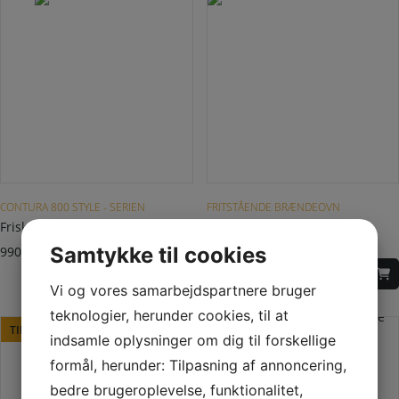
CONTURA 800 STYLE - SERIEN
FRITSTÅENDE BRÆNDEOVN
Frisklufttilslutning
Contura 820TG Style med
fedtsten og glaslåge
Samtykke til cookies
990,00
DKK
25.740,00
DKK
Vi og vores samarbejdspartnere bruger
teknologier, herunder cookies, til at
TILBUD!
indsamle oplysninger om dig til forskellige
TILBUD!
formål, herunder: Tilpasning af annoncering,
bedre brugeroplevelse, funktionalitet,