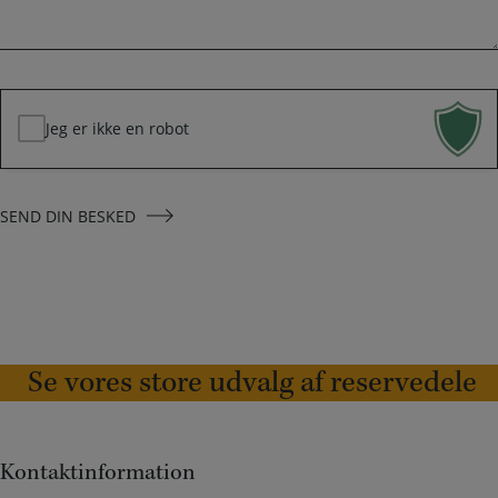
k
*
e
d
*
Jeg er ikke en robot
SEND DIN BESKED
Se vores store udvalg af reservedele
Kontaktinformation