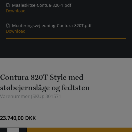
Maaleskitse-Contua-820-1.pdf
Download
Monteringsvejledning-Contura-820T.pdf
Download
Contura 820T Style med
støbejernslåge og fedtsten
Varenummer (SKU):
301571
23.740,00
DKK
Contura