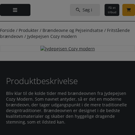
Hop
Søg
til
Få et
efter:
tilbud
indholdet
Forside
/
Produkter
/
Brændeovne og Pejseindsatse
/
Fritstående
brændeovn
/
Jydepejsen Cozy modern
Produktbeskrivelse
Bliv klar til de kolde tider med brændeovnen fra Jydepejsen
Cozy Modern. Som navnet antyder, så er det en moderne
brændeovn, der tager udgangspunkt i de mere traditionelle
designtraditioner. Brændeovnen er designet i de bedste
kvalitetsmaterialer og skaber den hyggelige dragende
stemning, som et ildsted kan.