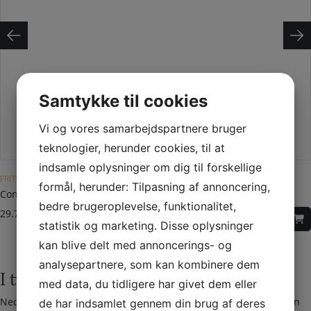
Samtykke til cookies
Vi og vores samarbejdspartnere bruger
teknologier, herunder cookies, til at
indsamle oplysninger om dig til forskellige
FRITSTÅENDE BRÆNDEOVN
formål, herunder: Tilpasning af annoncering,
Contura 596 Style med støbejernslåge
bedre brugeroplevelse, funktionalitet,
29.740,00
DKK
statistik og marketing. Disse oplysninger
kan blive delt med annoncerings- og
analysepartnere, som kan kombinere dem
I tvivl? Kontakt os i dag
med data, du tidligere har givet dem eller
Nedenfor kan du kontakte os. Den følgende kontaktformular kan
de har indsamlet gennem din brug af deres