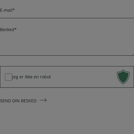
r
e
E
f
-
o
m
n
a
B
i
e
l
s
k
*
e
d
*
Jeg er ikke en robot
SEND DIN BESKED