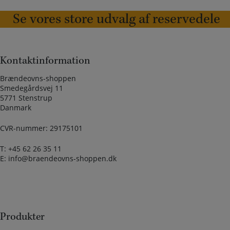
Se vores store udvalg af reservedele
Kontaktinformation
Brændeovns-shoppen
Smedegårdsvej 11
5771 Stenstrup
Danmark
CVR-nummer: 29175101
T:
+45 62 26 35 11
E:
info@braendeovns-shoppen.dk
Produkter