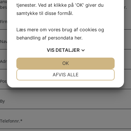
anvendes til alle spørgsmål som du ikke har fået svar på her. Vi
tjenester. Ved at klikke på 'OK' giver du
bestræber os på at besvare alle henvendelser indenfor 24 timer.
samtykke til disse formål.
F
i
Læs mere om vores brug af cookies og
r
m
N
behandling af persondata
her
.
a
a
n
v
VIS
DETALJER
a
n
A
v
d
JA
NEJ
OK
JA
NEJ
n
r
NØDVENDIGE
PRÆFERENCER
AFVIS ALLE
e
P
s
o
JA
NEJ
JA
NEJ
s
s
MARKETING
STATISTIK
e
t
B
n
y
u
m
T
m
e
e
l