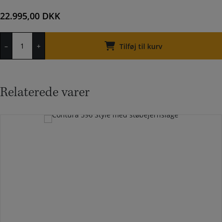
22.995,00
DKK
Jydepejsen
–
+
Cozy
Tilføj til kurv
modern
antal
Relaterede varer