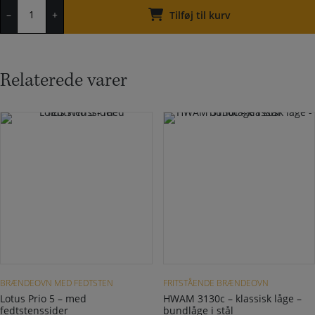
HWAM
–
+
3120m
Tilføj til kurv
-
moderne
låge
-
Relaterede varer
bundlåge
i
stål
antal
Dette vare har flere varianter. Mulighederne kan vælges på varesiden
Dette vare har flere varianter. Mulighederne kan vælges på varesiden
BRÆNDEOVN MED FEDTSTEN
FRITSTÅENDE BRÆNDEOVN
Lotus Prio 5 – med
HWAM 3130c – klassisk låge –
fedtstenssider
bundlåge i stål