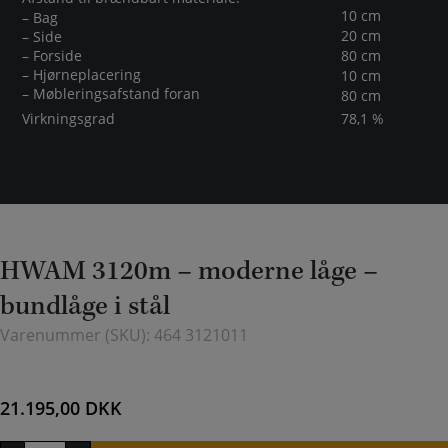
10 cm
– Bag
20 cm
– Side
– Forside
80 cm
– Hjørneplacering
10 cm
– Møbleringsafstand foran
80 cm
Virkningsgrad
78,1 %
HWAM 3120m – moderne låge –
bundlåge i stål
Varenummer (SKU):
464 3121011
21.195,00
DKK