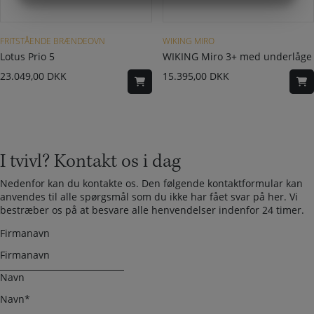
MARKETING
STATISTIK
Dette vare har flere varianter. Mulighederne kan vælges på varesiden
FRITSTÅENDE BRÆNDEOVN
WIKING MIRO
Lotus Prio 5
WIKING Miro 3+ med underlåge
23.049,00
DKK
15.395,00
DKK
I tvivl? Kontakt os i dag
Nedenfor kan du kontakte os. Den følgende kontaktformular kan
anvendes til alle spørgsmål som du ikke har fået svar på her. Vi
bestræber os på at besvare alle henvendelser indenfor 24 timer.
Firmanavn
Navn