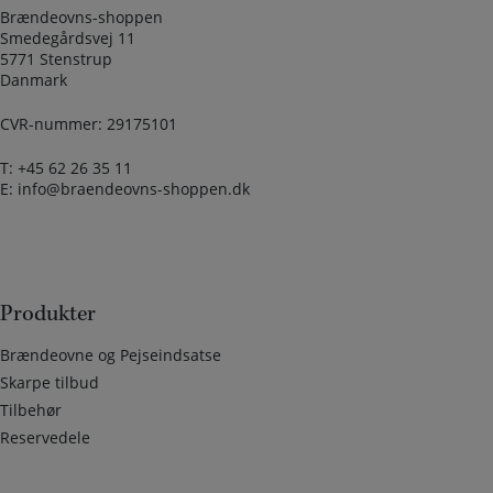
Brændeovns-shoppen
Smedegårdsvej 11
5771 Stenstrup
Danmark
CVR-nummer: 29175101
T:
+45 62 26 35 11
E:
info@braendeovns-shoppen.dk
Produkter
Brændeovne og Pejseindsatse
Skarpe tilbud
Tilbehør
Reservedele