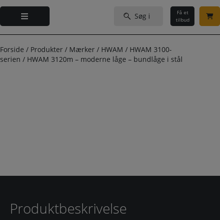
Hop
Søg
til
Få et
efter:
tilbud
indholdet
Forside
/
Produkter
/
Mærker
/
HWAM
/
HWAM 3100-
serien
/
HWAM 3120m – moderne låge – bundlåge i stål
Produktbeskrivelse