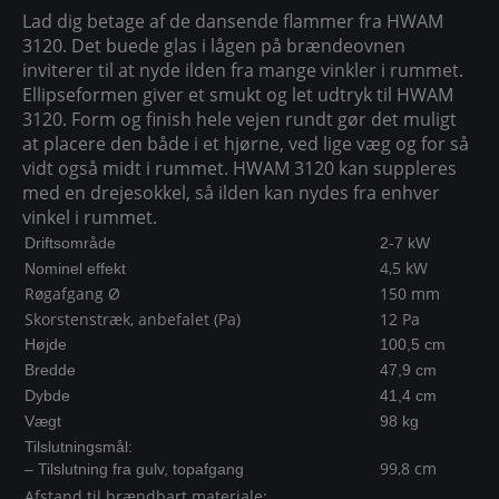
Lad dig betage af de dansende flammer fra HWAM
3120. Det buede glas i lågen på brændeovnen
inviterer til at nyde ilden fra mange vinkler i rummet.
Ellipseformen giver et smukt og let udtryk til HWAM
3120. Form og finish hele vejen rundt gør det muligt
at placere den både i et hjørne, ved lige væg og for så
vidt også midt i rummet. HWAM 3120 kan suppleres
med en drejesokkel, så ilden kan nydes fra enhver
vinkel i rummet.
Driftsområde
2-7 kW
4,5 kW
Nominel effekt
Røgafgang Ø
150 mm
Skorstenstræk, anbefalet (Pa)
12 Pa
Højde
100,5 cm
Bredde
47,9 cm
Dybde
41,4 cm
Vægt
98 kg
Tilslutningsmål:
99,8 cm
– Tilslutning fra gulv, topafgang
Afstand til brændbart materiale: