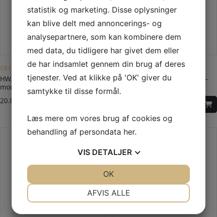
statistik og marketing. Disse oplysninger
kan blive delt med annoncerings- og
analysepartnere, som kan kombinere dem
med data, du tidligere har givet dem eller
Dette vare har flere varianter. Mulighederne kan vælges på varesiden
de har indsamlet gennem din brug af deres
VÆGHÆNGT BRÆNDEOVN
FRITSTÅENDE BRÆNDEOVN
tjenester. Ved at klikke på 'OK' giver du
HWAM 3110m – væghængt –
HWAM 3120c – klassisk låge –
moderne låge – bundlåge i stål
bundlåge i stål
samtykke til disse formål.
20.895,00
DKK
18.995,00
DKK
Læs mere om vores brug af cookies og
behandling af persondata
her
.
VIS
DETALJER
JA
NEJ
OK
JA
NEJ
NØDVENDIGE
PRÆFERENCER
AFVIS ALLE
JA
NEJ
JA
NEJ