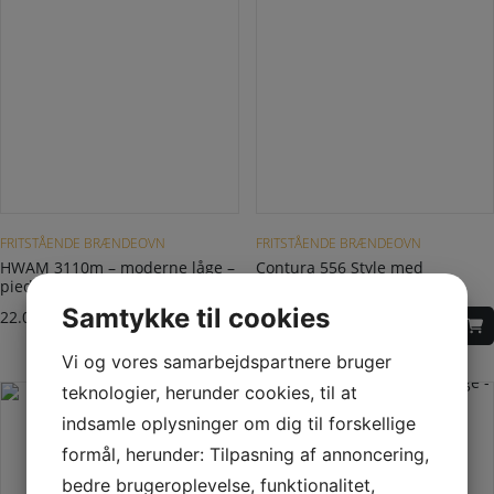
Dette vare har flere varianter. Mulighederne kan vælges på varesiden
FRITSTÅENDE BRÆNDEOVN
FRITSTÅENDE BRÆNDEOVN
HWAM 3110m – moderne låge –
Contura 556 Style med
piedestal – bundlåge i stål
støbejernslåge
Samtykke til cookies
22.045,00
DKK
–
23.740,00
DKK
25.240,00
DKK
Vi og vores samarbejdspartnere bruger
teknologier, herunder cookies, til at
indsamle oplysninger om dig til forskellige
formål, herunder: Tilpasning af annoncering,
bedre brugeroplevelse, funktionalitet,