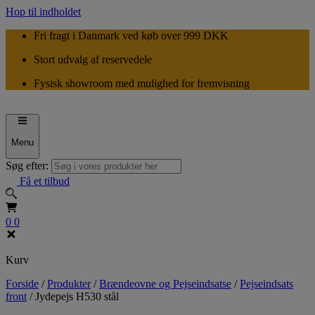
Hop til indholdet
Fri fragt i Danmark ved køb over 999 DKK
Stort udvalg af reservedele
Fysisk showroom med mulighed for fremvisning
Menu
Søg efter:
Få et tilbud
0
0
Kurv
Forside
/
Produkter
/
Brændeovne og Pejseindsatse
/
Pejseindsats
front
/
Jydepejs H530 stål