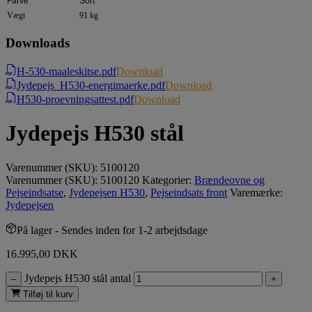
Farve
Sort
Vægt
91 kg
Downloads
H-530-maaleskitse.pdf
Download
Jydepejs_H530-energimaerke.pdf
Download
H530-proevningsattest.pdf
Download
Jydepejs H530 stål
Varenummer (SKU):
5100120
Varenummer (SKU):
5100120
Kategorier:
Brændeovne og
Pejseindsatse
,
Jydepejsen H530
,
Pejseindsats front
Varemærke:
Jydepejsen
På lager
- Sendes inden for 1-2 arbejdsdage
16.995,00
DKK
Jydepejs H530 stål antal
–
+
Tilføj til kurv