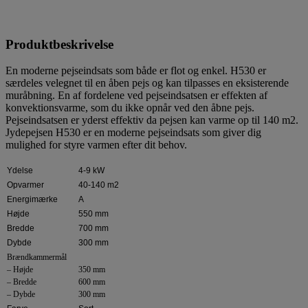
Produktbeskrivelse
En moderne pejseindsats som både er flot og enkel. H530 er
særdeles velegnet til en åben pejs og kan tilpasses en eksisterende
muråbning. En af fordelene ved pejseindsatsen er effekten af
konvektionsvarme, som du ikke opnår ved den åbne pejs.
Pejseindsatsen er yderst effektiv da pejsen kan varme op til 140 m2.
Jydepejsen H530 er en moderne pejseindsats som giver dig
mulighed for styre varmen efter dit behov.
Ydelse
4-9 kW
Opvarmer
40-140 m2
Energimærke
A
Højde
550 mm
Bredde
700 mm
Dybde
300 mm
Brændkammermål
– Højde
350 mm
– Bredde
600 mm
– Dybde
300 mm