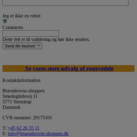
Jeg er ikke en robot
Comments
Dette felt er til validering og bør ikke ændres.
Send din besked
Se vores store udvalg af reservedele
Kontaktinformation
Brændeovns-shoppen
Smedegårdsvej 11
5771 Stenstrup
Danmark
CVR-nummer: 29175101
T:
+45 62 26 35 11
E:
info@braendeovns-shoppen.dk