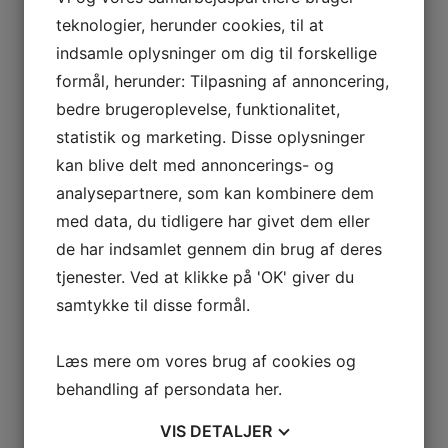
teknologier, herunder cookies, til at
18.995,00
DKK
Læs mere
indsamle oplysninger om dig til forskellige
formål, herunder: Tilpasning af annoncering,
Wiking Miro
bedre brugeroplevelse, funktionalitet,
WIKING Miro 3+ med underlåge
statistik og marketing. Disse oplysninger
kan blive delt med annoncerings- og
15.395,00
DKK
Læs mere
Dette vare har flere varianter.
analysepartnere, som kan kombinere dem
Mulighederne kan vælges på varesiden
med data, du tidligere har givet dem eller
Fritstående brændeovn
de har indsamlet gennem din brug af deres
tjenester. Ved at klikke på 'OK' giver du
Lotus Prio 6
samtykke til disse formål.
24.849,00
DKK
Læs mere
Læs mere om vores brug af cookies og
Fritstående brændeovn
behandling af persondata
her
.
Lotus Mira 4
VIS
DETALJER