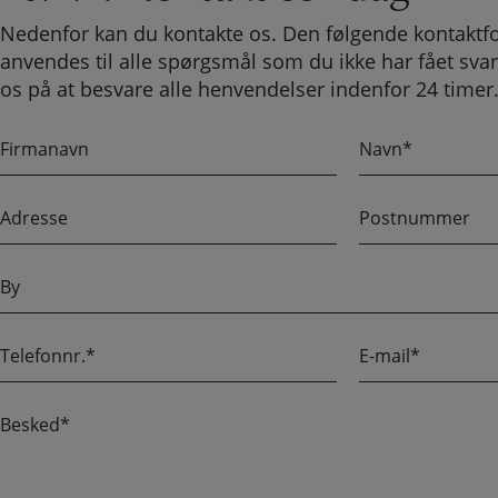
Nedenfor kan du kontakte os. Den følgende kontaktf
anvendes til alle spørgsmål som du ikke har fået svar
os på at besvare alle henvendelser indenfor 24 timer
F
N
i
a
r
v
A
P
m
n
d
o
a
r
s
n
B
e
t
a
y
s
n
v
s
u
n
T
E
e
m
e
-
m
l
m
e
B
e
a
r
e
f
i
s
o
l
k
n
*