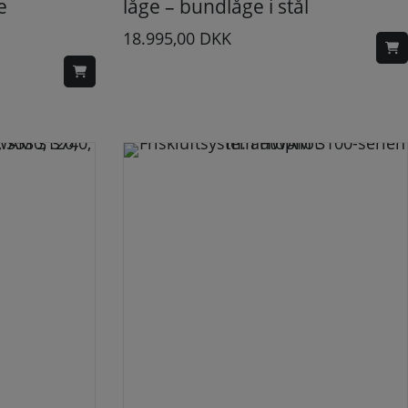
e
låge – bundlåge i stål
18.995,00
DKK