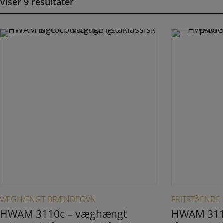
Viser 9 resultater
Dette vare har flere varianter. Mulighederne kan vælges på varesiden
VÆGHÆNGT BRÆNDEOVN
FRITSTÅEND
HWAM 3110c – væghængt
HWAM 311