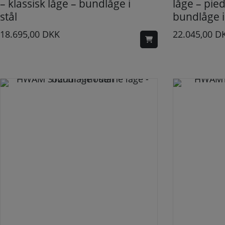
– klassisk låge – bundlåge i
låge – pied
stål
bundlåge i 
18.695,00
DKK
22.045,00
D