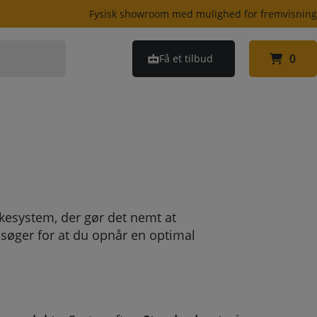
Fysisk showroom med mulighed for fremvisnin
0
Få et tilbud
0
esystem, der gør det nemt at
søger for at du opnår en optimal