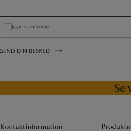
e
d
*
Jeg er ikke en robot
SEND DIN BESKED
Se v
Kontaktinformation
Produkte