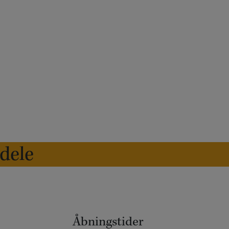
edele
Åbningstider