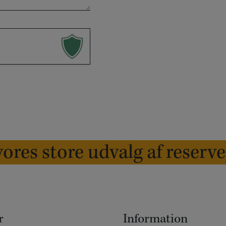
ores store udvalg af reserv
r
Information