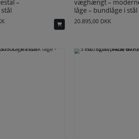
estal –
væghængt – modern
stål
låge – bundlåge i stål
KK
20.895,00
DKK