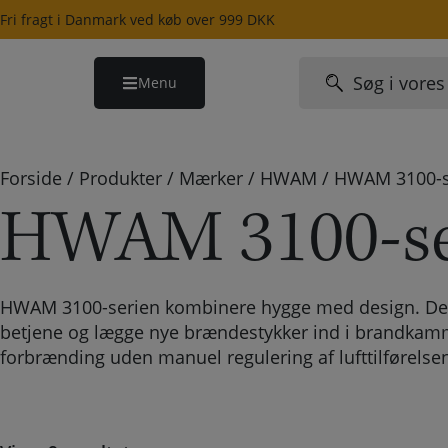
Hop
Fri fragt i Danmark ved køb over 999 DKK
til
indholdet
Søg
Menu
efter:
Forside
/
Produkter
/
Mærker
/
HWAM
/
HWAM 3100-s
HWAM 3100-se
HWAM 3100-serien kombinere hygge med design. Denn
betjene og lægge nye brændestykker ind i brandkamme
forbrænding uden manuel regulering af lufttilførelse