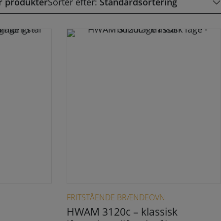
er produkter
Sorter efter:
Dette vare har flere varianter. Mulighederne kan vælges på varesiden
FRITSTÅENDE BRÆNDEOVN
HWAM 3120c – klassisk