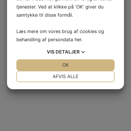
tjenester. Ved at klikke på 'OK' giver du
samtykke til disse formål.
Læs mere om vores brug af cookies og
behandling af persondata
her
.
VIS
DETALJER
JA
NEJ
OK
JA
NEJ
NØDVENDIGE
PRÆFERENCER
AFVIS ALLE
JA
NEJ
JA
NEJ
MARKETING
STATISTIK