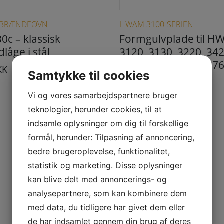
Dette vare har flere varianter. Mulighederne kan vælges på varesiden
E BRÆNDEOVN
HWAM 3100-SERIEN
c – klassisk
Formgulvplade til 
låge i stål
3120, 3130, 3220, 342
3520, 3530, 3740, 37
KK
Samtykke til cookies
1.050,00
DKK
Vi og vores samarbejdspartnere bruger
teknologier, herunder cookies, til at
indsamle oplysninger om dig til forskellige
formål, herunder: Tilpasning af annoncering,
bedre brugeroplevelse, funktionalitet,
statistik og marketing. Disse oplysninger
kan blive delt med annoncerings- og
analysepartnere, som kan kombinere dem
med data, du tidligere har givet dem eller
de har indsamlet gennem din brug af deres