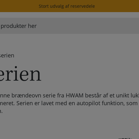
Stort udvalg af reservedele
erien
rien
e brændeovn serie fra HWAM består af et unikt lukk
ret. Serien er lavet med en autopilot funktion, som 
n.