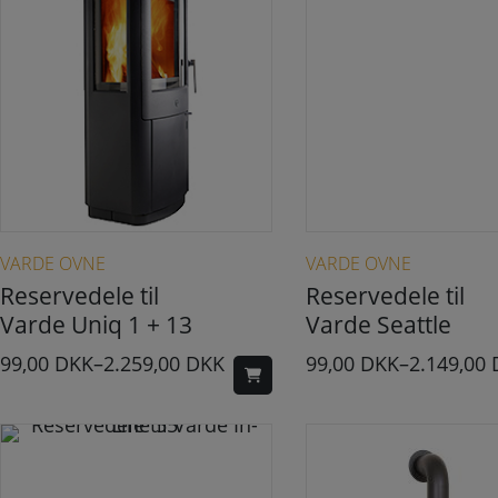
Dette vare har flere varianter. Mulighederne kan vælges på varesiden
Dette vare har flere varianter. Muligheder
VARDE OVNE
VARDE OVNE
Reservedele til
Reservedele til
Varde Uniq 1 + 13
Varde Seattle
99,00
DKK
–
2.259,00
DKK
99,00
DKK
–
2.149,00