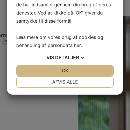
de har indsamlet gennem din brug af deres
tjenester. Ved at klikke på 'OK' giver du
samtykke til disse formål.
ormular kan
Læs mere om vores brug af cookies og
 på her. Vi bestræber
behandling af persondata
her
.
.
VIS
DETALJER
JA
NEJ
OK
JA
NEJ
NØDVENDIGE
PRÆFERENCER
AFVIS ALLE
JA
NEJ
JA
NEJ
MARKETING
STATISTIK