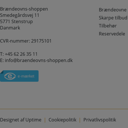
Brændeovns-shoppen
Brændeovne o
Smedegårdsvej 11
Skarpe tilbud
5771 Stenstrup
Tilbehør
Danmark
Reservedele
CVR-nummer: 29175101
T:
+45 62 26 35 11
E:
info@braendeovns-shoppen.dk
Designet af Uptime
Cookiepolitik
Privatlivspolitik