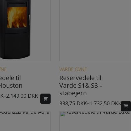
Dette vare har flere varianter. Mulighederne kan vælges på varesiden
Dette vare har flere varianter. Mulighederne kan vælges på varesiden
VNE
VARDE OVNE
dele til
Reservedele til
Houston
Varde S1& S3 –
støbejern
KK
–
2.149,00
DKK
338,75
DKK
–
1.732,50
DKK