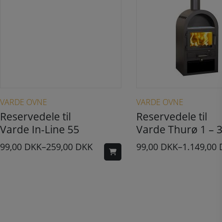
Dette vare har flere varianter. Mulighederne kan vælges på varesiden
Dette vare har flere varianter. Muligheder
VARDE OVNE
VARDE OVNE
Reservedele til
Reservedele til
Varde In-Line 55
Varde Thurø 1 – 
99,00
DKK
–
259,00
DKK
99,00
DKK
–
1.149,00