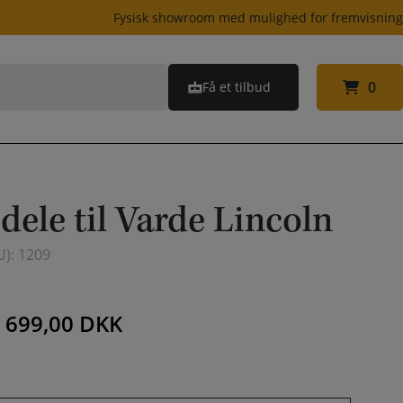
Fysisk showroom med mulighed for fremvisnin
0
Få et tilbud
0
dele til Varde Lincoln
U):
1209
–
699,00
DKK