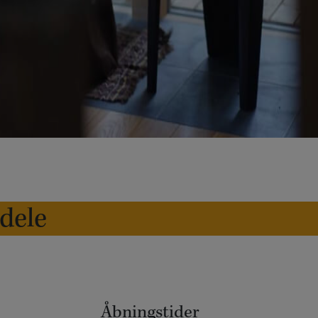
edele
Åbningstider