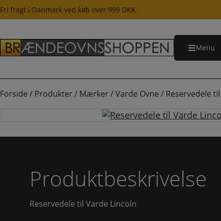
Hop
Fri fragt i Danmark ved køb over 999 DKK
til
indholdet
Menu
Forside
/
Produkter
/
Mærker
/
Varde Ovne
/
Reservedele ti
Produktbeskrivelse
Reservedele til Varde Lincoln