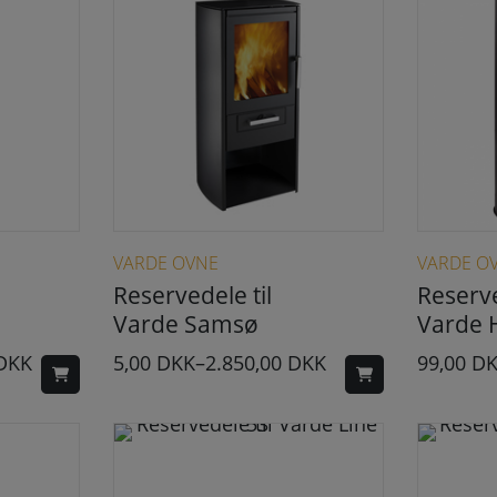
ne kan vælges på varesiden
Dette vare har flere varianter. Mulighederne kan vælges på varesiden
VARDE OVNE
VARDE O
Reservedele til
Reserve
Varde Samsø
Varde 
DKK
5,00
DKK
–
2.850,00
DKK
99,00
D