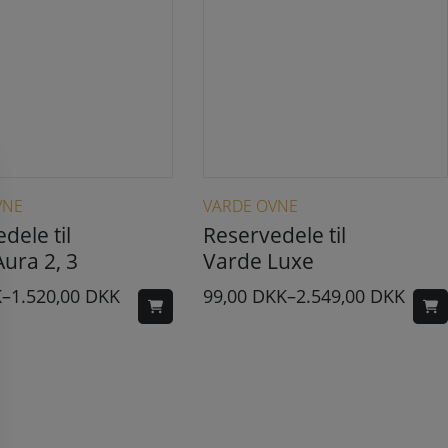
Dette vare har flere varianter. Mulighederne kan vælges på varesiden
Dette vare har flere varianter. Mulighederne kan vælges på varesiden
VNE
VARDE OVNE
dele til
Reservedele til
ura 2, 3
Varde Luxe
K
–
1.520,00
DKK
99,00
DKK
–
2.549,00
DKK