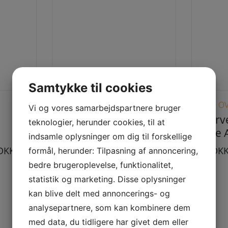
Samtykke til cookies
ne kan vælges på varesiden
Dette vare har flere varianter. Mulighederne kan vælges på varesiden
VARDE OVNE
VARDE O
Vi og vores samarbejdspartnere bruger
Reservedele til
Reserve
teknologier, herunder cookies, til at
3
Varde Line 53
Varde A
indsamle oplysninger om dig til forskellige
DKK
255,00
DKK
–
1.349,00
DKK
5,00
DK
formål, herunder: Tilpasning af annoncering,
bedre brugeroplevelse, funktionalitet,
statistik og marketing. Disse oplysninger
kan blive delt med annoncerings- og
analysepartnere, som kan kombinere dem
med data, du tidligere har givet dem eller