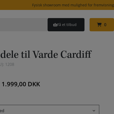
Fysisk showroom med mulighed for fremvisnin
0
Få et tilbud
0
dele til Varde Cardiff
U):
1208
–
1.999,00
DKK