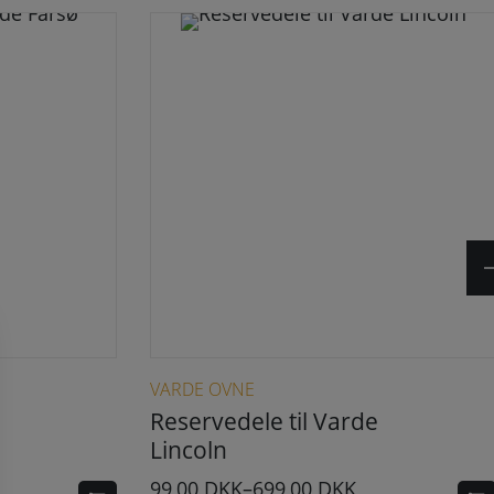
e kan vælges på varesiden
Dette vare har flere varianter. Mulighederne kan vælges på varesiden
VARDE OVNE
Reservedele til Varde
Lincoln
99,00
DKK
–
699,00
DKK