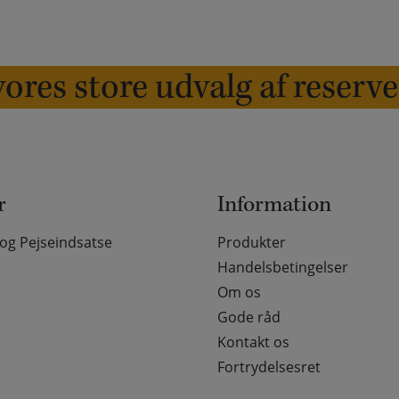
ores store udvalg af reserv
r
Information
g Pejseindsatse
Produkter
Handelsbetingelser
Om os
Gode råd
Kontakt os
Fortrydelsesret