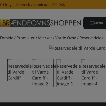
Hop
Fri fragt i Danmark ved køb over 999 DKK
til
indholdet
Menu
Forside
/
Produkter
/
Mærker
/
Varde Ovne
/
Reservedele til