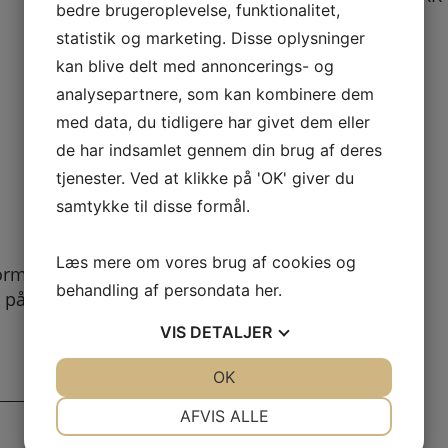
bedre brugeroplevelse, funktionalitet,
statistik og marketing. Disse oplysninger
kan blive delt med annoncerings- og
analysepartnere, som kan kombinere dem
med data, du tidligere har givet dem eller
de har indsamlet gennem din brug af deres
tjenester. Ved at klikke på 'OK' giver du
samtykke til disse formål.
Læs mere om vores brug af cookies og
ormular kan
behandling af persondata
her
.
 på her. Vi bestræber
.
VIS
DETALJER
JA
NEJ
OK
JA
NEJ
NØDVENDIGE
PRÆFERENCER
AFVIS ALLE
JA
NEJ
JA
NEJ