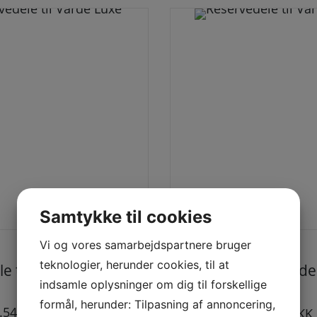
Samtykke til cookies
Dette vare har flere varianter. Mulighederne kan vælges på varesiden
Dette vare har flere varianter. Mulighedern
Vi og vores samarbejdspartnere bruger
VARDE OVNE
teknologier, herunder cookies, til at
e til Varde Luxe
Reservedele til Varde
indsamle oplysninger om dig til forskellige
Farsø
formål, herunder: Tilpasning af annoncering,
.549,00
DKK
99,00
DKK
–
1.199,00
DKK