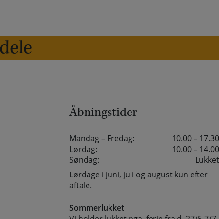
edele
Åbningstider
Mandag – Fredag:
10.00 – 17.30
Lørdag:
10.00 – 14.00
Søndag:
Lukket
Lørdage i juni, juli og august kun efter
aftale.
Sommerlukket
Vi holder lukket pga. ferie fra d. 27/6-7/7-