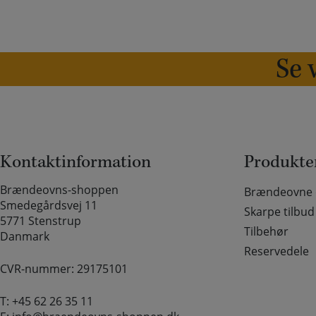
Se v
Kontaktinformation
Produkte
Brændeovns-shoppen
Brændeovne o
Smedegårdsvej 11
Skarpe tilbud
5771 Stenstrup
Tilbehør
Danmark
Reservedele
CVR-nummer: 29175101
T:
+45 62 26 35 11