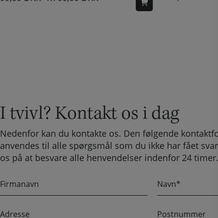
I tvivl? Kontakt os i dag
Nedenfor kan du kontakte os. Den følgende kontaktf
anvendes til alle spørgsmål som du ikke har fået svar
os på at besvare alle henvendelser indenfor 24 timer
F
N
i
a
r
v
A
P
m
n