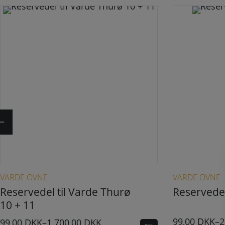
Dette vare har flere varianter. Mulighederne kan vælges på varesiden
VARDE OVNE
VARDE OVNE
Reservedel til Varde Thurø
Reservedel
10 + 11
99,00
DKK
–
2
99,00
DKK
–
1.700,00
DKK