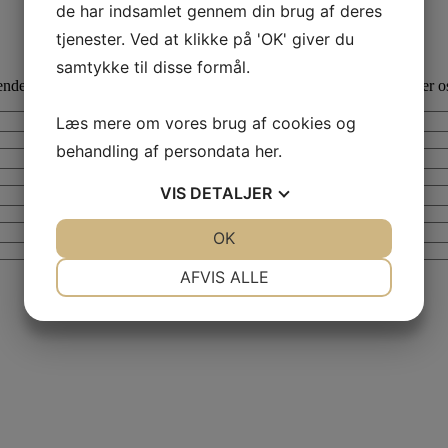
de har indsamlet gennem din brug af deres
tjenester. Ved at klikke på 'OK' giver du
samtykke til disse formål.
s til alle spørgsmål som du ikke har fået svar på her. Vi bestræber os
Navn
Læs mere om vores brug af cookies og
behandling af persondata
her
.
Postnummer
VIS
DETALJER
E-
JA
NEJ
OK
JA
NEJ
mail
*
NØDVENDIGE
PRÆFERENCER
AFVIS ALLE
JA
NEJ
JA
NEJ
MARKETING
STATISTIK