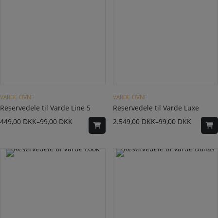
Dette vare har flere varianter. Mulighederne kan vælges på varesiden
Dette vare har flere varianter. Mulighederne kan vælges på varesiden
VARDE OVNE
VARDE OVNE
Reservedele til Varde Line 5
Reservedele til Varde Luxe
449,00
DKK
–
99,00
DKK
2.549,00
DKK
–
99,00
DKK