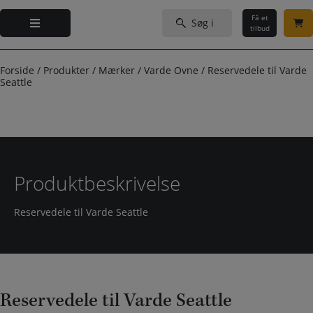
Hop
Søg
til
Få et
efter:
tilbud
indholdet
Forside
/
Produkter
/
Mærker
/
Varde Ovne
/
Reservedele til Varde
Seattle
Produktbeskrivelse
Reservedele til Varde Seattle
Reservedele til Varde Seattle