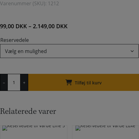
Varenummer (SKU):
1212
99,00
DKK
–
2.149,00
DKK
Reservedele
Reservedele
–
+
til
Tilføj til kurv
Varde
Seattle
antal
Relaterede varer