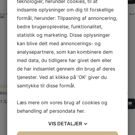
teknologier, herunder cookies, til at
indsamle oplysninger om dig til forskellige
formål, herunder: Tilpasning af annoncering,
bedre brugeroplevelse, funktionalitet,
statistik og marketing. Disse oplysninger
kan blive delt med annoncerings- og
analysepartnere, som kan kombinere dem
med data, du tidligere har givet dem eller
de har indsamlet gennem din brug af deres
tjenester. Ved at klikke på 'OK' giver du
Dette vare har flere varianter. Mulighederne kan vælges på varesiden
Dette vare har flere varianter. Mulighederne kan vælges på varesiden
samtykke til disse formål.
VARDE OVNE
VARDE OVNE
Reservedele til Varde Aura 2, 3
Reservedele til Varde Line 23
1.520,00
DKK
–
5,00
DKK
1.349,00
DKK
–
99,00
DKK
Læs mere om vores brug af cookies og
behandling af persondata
her
.
VIS
DETALJER