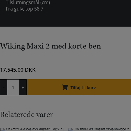
Tilslutningsmål (cm)
Fra gulv, top
58,7
Wiking Maxi 2 med korte ben
17.545,00
DKK
Wiking
–
+
Maxi
Tilføj til kurv
2
med
korte
ben
Relaterede varer
antal