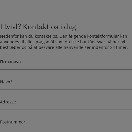
I tvivl? Kontakt os i dag
Nedenfor kan du kontakte os. Den følgende kontaktformular kan
anvendes til alle spørgsmål som du ikke har fået svar på her. Vi
bestræber os på at besvare alle henvendelser indenfor 24 timer.
F
i
r
m
N
a
a
n
v
a
n
A
v
d
n
r
e
P
s
o
s
s