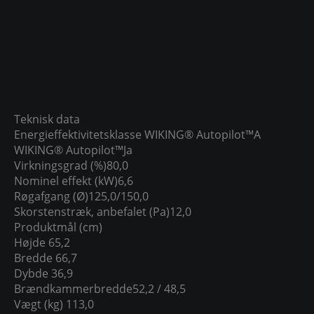
Teknisk data
Energieffektivitetsklasse WIKING® Autopilot™
A
WIKING® Autopilot™
Ja
Virkningsgrad (%)
80,0
Nominel effekt (kW)
6,6
Røgafgang (Ø)
125,0/150,0
Skorstenstræk, anbefalet (Pa)
12,0
Produktmål (cm)
Højde 65,2
Bredde
66,7
Dybde
36,9
Brændkammerbredde
52,2 / 48,5
Vægt (kg)
113,0