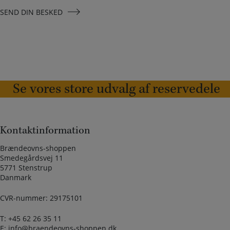
SEND DIN BESKED
Se vores store udvalg af reservedele
Kontaktinformation
Brændeovns-shoppen
Smedegårdsvej 11
5771 Stenstrup
Danmark
CVR-nummer: 29175101
T:
+45 62 26 35 11
E:
info@braendeovns-shoppen.dk