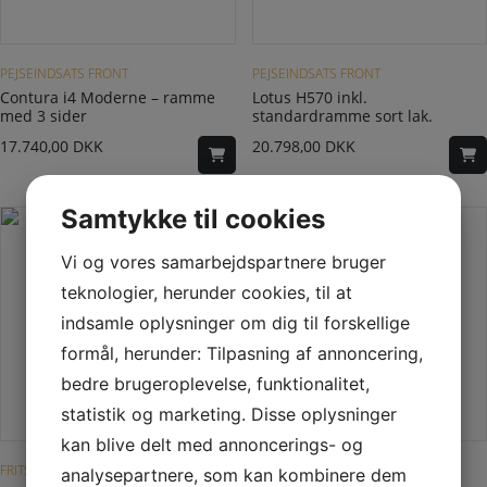
Dette vare har flere varianter. Mulighederne kan vælges på varesiden
PEJSEINDSATS FRONT
PEJSEINDSATS FRONT
Contura i4 Moderne – ramme
Lotus H570 inkl.
med 3 sider
standardramme sort lak.
17.740,00
DKK
20.798,00
DKK
Samtykke til cookies
Vi og vores samarbejdspartnere bruger
teknologier, herunder cookies, til at
indsamle oplysninger om dig til forskellige
formål, herunder: Tilpasning af annoncering,
bedre brugeroplevelse, funktionalitet,
statistik og marketing. Disse oplysninger
Dette vare har flere varianter. Mulighederne kan vælges på varesiden
kan blive delt med annoncerings- og
FRITSTÅENDE BRÆNDEOVN
PEJSEINDSATS GENNEMGÅENDE
analysepartnere, som kan kombinere dem