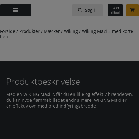
Hop
Søg
til
Få et
efter:
tilbud
indholdet
Forside
/
Produkter
/
Mærker
/
Wiking
/
Wiking Maxi 2 med korte
ben
Produktbeskrivelse
Med en WIKING Maxi 2, får du en lille og effektiv brændeovn,
du kan nyde flammebilledet endnu mere. WIKING Maxi er
en effektiv ovn med bred indfyringsbredde