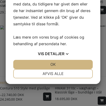
Contura 596 Style med
Lotus H570 T (gennemgående)
med data, du tidligere har givet dem eller
støbejernslåge
34.127,00
DKK
de har indsamlet gennem din brug af deres
29.740,00
DKK
tjenester. Ved at klikke på 'OK' giver du
samtykke til disse formål.
Læs mere om vores brug af cookies og
behandling af persondata
her
.
VIS
DETALJER
JA
NEJ
OK
JA
NEJ
NØDVENDIGE
PRÆFERENCER
AFVIS ALLE
Dette vare har flere varianter. Mulighederne kan vælges på varesiden
Dette vare har flere varianter. Mulighederne kan vælges på varesiden
JA
NEJ
JA
NEJ
FRITSTÅENDE BRÆNDEOVN
VÆGHÆNGT BRÆNDEOVN
Contura 510 Style med glaslåge
HWAM 3110c – væghængt –
MARKETING
STATISTIK
klassisk låge – bundlåge i stål
–
22.740,00
DKK
18.695,00
DKK
24.240,00
DKK