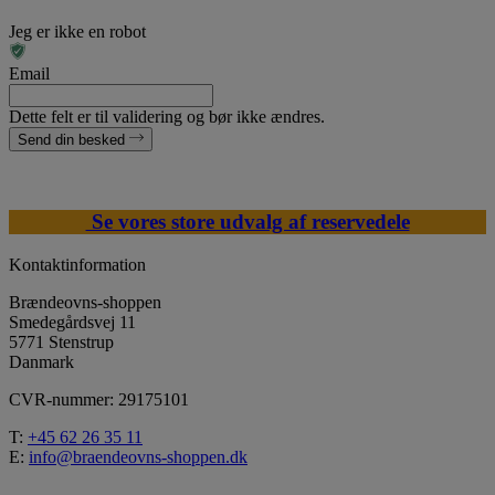
Jeg er ikke en robot
Email
Dette felt er til validering og bør ikke ændres.
Send din besked
Se vores store udvalg af reservedele
Kontaktinformation
Brændeovns-shoppen
Smedegårdsvej 11
5771 Stenstrup
Danmark
CVR-nummer: 29175101
T:
+45 62 26 35 11
E:
info@braendeovns-shoppen.dk