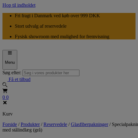
Hop til indholdet
Fri fragt i Danmark ved køb over 999 DKK
Stort udvalg af reservedele
Fysisk showroom med mulighed for fremvisning
Menu
Søg efter:
Få et tilbud
0
0
Kurv
Forside
/
Produkter
/
Reservedele
/
Glasfiberpakninger
/
Specialpakni
med stålindlæg (grå)