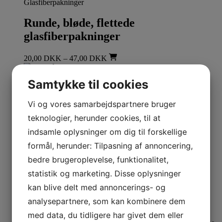
Glasfiberpakninger
Runde, bløde, flettede
glasfiberpakninger
20,00
DKK
–
47,00
DKK
Læs mere
Dette vare har flere varianter.
Mulighederne kan vælges på varesiden
Samtykke til cookies
Glasfiberpakninger
Vi og vores samarbejdspartnere bruger
Stigebånd
teknologier, herunder cookies, til at
indsamle oplysninger om dig til forskellige
26,00
DKK
formål, herunder: Tilpasning af annoncering,
Læs mere
Dette vare har flere
varianter. Mulighederne kan vælges på varesiden
bedre brugeroplevelse, funktionalitet,
Glasfiberpakninger
statistik og marketing. Disse oplysninger
kan blive delt med annoncerings- og
Flade glasfiberpakninger
analysepartnere, som kan kombinere dem
29,00
DKK
–
31,00
DKK
med data, du tidligere har givet dem eller