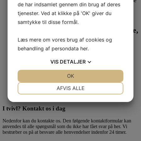
de har indsamlet gennem din brug af deres
Læs mere
tjenester. Ved at klikke på 'OK' giver du
Glasfiberpakninger
samtykke til disse formål.
Pakning “P” 8x18mm Ø8: blød kerne,
fladt stykke m. tape
Læs mere om vores brug af cookies og
behandling af persondata
her
.
86,00
DKK
Læs mere
VIS
DETALJER
Vedligeholdelse
JA
NEJ
OK
JA
NEJ
Keramisk Lim – tube 17 ml (1 stk.)
NØDVENDIGE
PRÆFERENCER
AFVIS ALLE
50,00
DKK
JA
NEJ
JA
NEJ
MARKETING
STATISTIK
I tvivl? Kontakt os i dag
Nedenfor kan du kontakte os. Den følgende kontaktformular kan
anvendes til alle spørgsmål som du ikke har fået svar på her. Vi
bestræber os på at besvare alle henvendelser indenfor 24 timer.