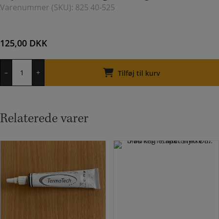
Varenummer (SKU):
825 40-525
125,00
DKK
Flydende
–
+
silikone
Tilføj til kurv
pakning
antal
Relaterede varer