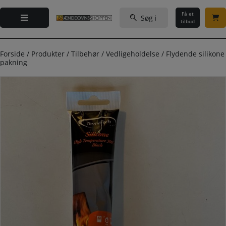
Hop
Søg
til
Få et
efter:
tilbud
indholdet
Forside
/
Produkter
/
Tilbehør
/
Vedligeholdelse
/
Flydende silikone
pakning