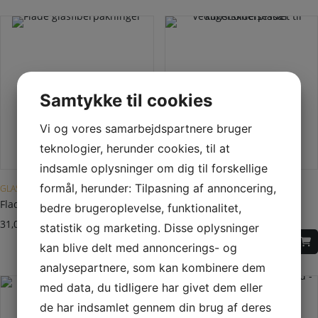
Samtykke til cookies
Vi og vores samarbejdspartnere bruger
teknologier, herunder cookies, til at
Dette vare har flere varianter. Mulighederne kan vælges på varesiden
indsamle oplysninger om dig til forskellige
formål, herunder: Tilpasning af annoncering,
GLASFIBERPAKNINGER
VEDLIGEHOLDELSE
Flade glasfiberpakninger
Vedligeholdelsessæt til
bedre brugeroplevelse, funktionalitet,
kunstskiferplader
31,00
DKK
–
29,00
DKK
statistik og marketing. Disse oplysninger
270,00
DKK
kan blive delt med annoncerings- og
analysepartnere, som kan kombinere dem
med data, du tidligere har givet dem eller
de har indsamlet gennem din brug af deres