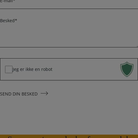
f
-
o
m
n
a
B
i
e
l
s
k
*
e
d
*
Jeg er ikke en robot
SEND DIN BESKED