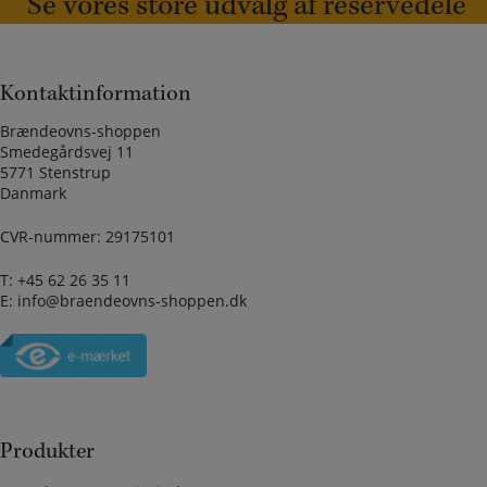
Se vores store udvalg af reservedele
Kontaktinformation
Brændeovns-shoppen
Smedegårdsvej 11
5771 Stenstrup
Danmark
CVR-nummer: 29175101
T:
+45 62 26 35 11
E:
info@braendeovns-shoppen.dk
Produkter