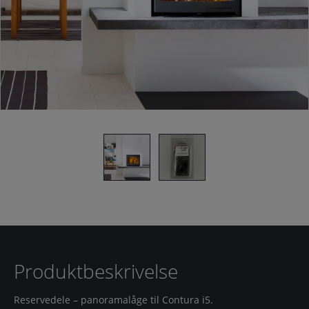
Produktbeskrivelse
Reservedele – panoramalåge til Contura i5.