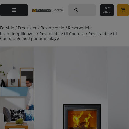
Hop
Søg
til
Få et
efter:
tilbud
indholdet
Forside
/
Produkter
/
Reservedele
/
Reservedele
brænde-/pilleovne
/
Reservedele til Contura
/
Reservedele til
Contura i5 med panoramalåge