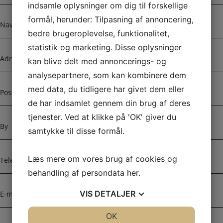
r
indsamle oplysninger om dig til forskellige
m
N
formål, herunder: Tilpasning af annoncering,
a
a
bedre brugeroplevelse, funktionalitet,
n
v
statistik og marketing. Disse oplysninger
a
n
A
v
kan blive delt med annoncerings- og
d
n
r
analysepartnere, som kan kombinere dem
e
P
med data, du tidligere har givet dem eller
s
o
de har indsamlet gennem din brug af deres
s
s
e
tjenester. Ved at klikke på 'OK' giver du
t
B
n
y
samtykke til disse formål.
u
m
T
Læs mere om vores brug af cookies og
m
e
e
behandling af persondata
her
.
l
r
e
E
VIS
DETALJER
f
-
o
m
JA
NEJ
OK
JA
NEJ
n
a
B