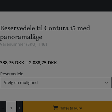
Reservedele til Contura i5 med
panoramalåge
Varenummer (SKU):
1461
338,75
DKK
–
2.088,75
DKK
Reservedele
Reservedele
–
+
til
Tilføj til kurv