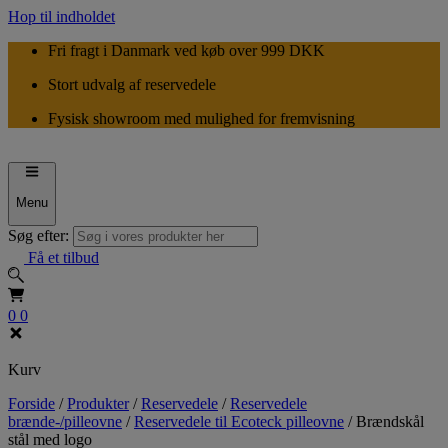
Hop til indholdet
Fri fragt i Danmark ved køb over 999 DKK
Stort udvalg af reservedele
Fysisk showroom med mulighed for fremvisning
Menu
Søg efter:
Få et tilbud
0
0
Kurv
Forside
/
Produkter
/
Reservedele
/
Reservedele
brænde-/pilleovne
/
Reservedele til Ecoteck pilleovne
/
Brændskål
stål med logo