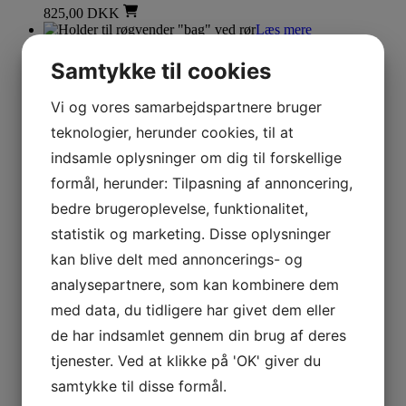
825,00
DKK
Læs mere
Reservedele til Ecoteck pilleovne
Samtykke til cookies
Holder til røgvender “bag” ved rør
Vi og vores samarbejdspartnere bruger
teknologier, herunder cookies, til at
225,00
DKK
Læs mere
indsamle oplysninger om dig til forskellige
formål, herunder: Tilpasning af annoncering,
Reservedele til Ecoteck pilleovne
bedre brugeroplevelse, funktionalitet,
Bundkort Natural 11
statistik og marketing. Disse oplysninger
kan blive delt med annoncerings- og
2.810,00
DKK
Læs mere
analysepartnere, som kan kombinere dem
med data, du tidligere har givet dem eller
Reservedele til Ecoteck pilleovne
de har indsamlet gennem din brug af deres
Motor snegl 2 RPM
tjenester. Ved at klikke på 'OK' giver du
samtykke til disse formål.
1.288,00
DKK