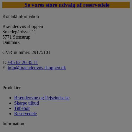
Se vores store udvalg af reservedele
Kontaktinformation
Brændeovns-shoppen
Smedegårdsvej 11
5771 Stenstrup
Danmark
CVR-nummer: 29175101
T:
+45 62 26 35 11
E:
info@braendeovns-shoppen.dk
Produkter
Brændeovne og Pejseindsatse
Skarpe tilbud
Tilbehør
Reservedele
Information