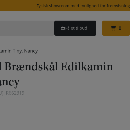
Fysisk showroom med mulighed for fremvisnin
0
Få et tilbud
0
kamin Tiny, Nancy
l Brændskål Edilkamin
ancy
U):
R662319