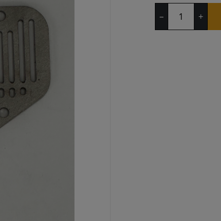
Bund
–
+
til
Brændskål
Edilkamin
Tiny,
Nancy
antal