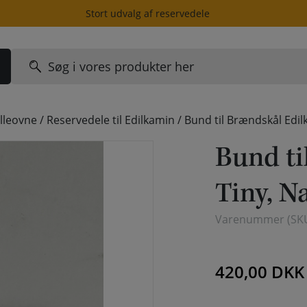
Stort udvalg af reservedele
Søg
efter:
lleovne
/
Reservedele til Edilkamin
/
Bund til Brændskål Edil
Bund ti
Tiny, N
Varenummer (SK
420,00
DKK