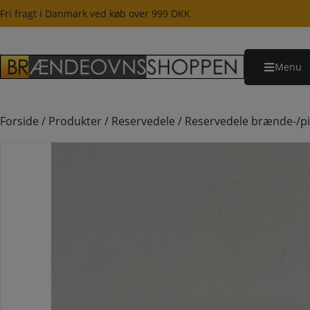
Hop
Fri fragt i Danmark ved køb over 999 DKK
til
indholdet
Menu
Forside
/
Produkter
/
Reservedele
/
Reservedele brænde-/pi