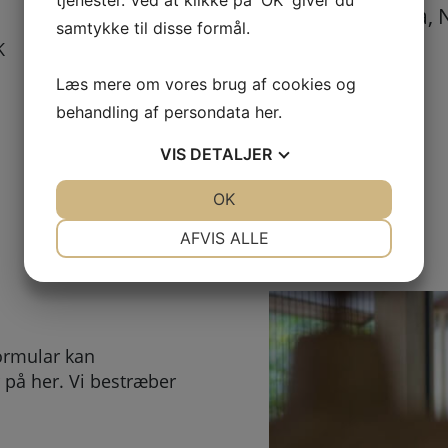
tjenester. Ved at klikke på 'OK' giver du
keramisk (bl.a. Evia, 
samtykke til disse formål.
Bild)
K
649,00
DKK
Læs mere om vores brug af cookies og
behandling af persondata
her
.
VIS
DETALJER
JA
NEJ
OK
JA
NEJ
NØDVENDIGE
PRÆFERENCER
AFVIS ALLE
JA
NEJ
JA
NEJ
MARKETING
STATISTIK
ormular kan
 på her. Vi bestræber
.