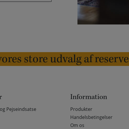
ores store udvalg af reserv
r
Information
g Pejseindsatse
Produkter
Handelsbetingelser
Om os