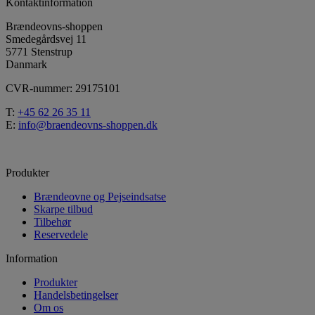
Kontaktinformation
Brændeovns-shoppen
Smedegårdsvej 11
5771 Stenstrup
Danmark
CVR-nummer: 29175101
T:
+45 62 26 35 11
E:
info@braendeovns-shoppen.dk
Produkter
Brændeovne og Pejseindsatse
Skarpe tilbud
Tilbehør
Reservedele
Information
Produkter
Handelsbetingelser
Om os