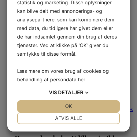
statistik og marketing. Disse oplysninger
Læs
mere
kan blive delt med annoncerings- og
Reservedele til Edilkamin
analysepartnere, som kan kombinere dem
med data, du tidligere har givet dem eller
Edilkamin gløderør keramisk (bl.a.
de har indsamlet gennem din brug af deres
Evia, Nara, Bild)
tjenester. Ved at klikke på 'OK' giver du
649,00
DKK
samtykke til disse formål.
Læs mere
Reservedele til Edilkamin
Læs mere om vores brug af cookies og
behandling af persondata
her
.
Bund til Brændskål Edilkamin Tiny,
Nancy
VIS
DETALJER
420,00
DKK
JA
NEJ
OK
JA
NEJ
Læs
mere
NØDVENDIGE
PRÆFERENCER
AFVIS ALLE
Reservedele til Edilkamin
JA
NEJ
JA
NEJ
MARKETING
STATISTIK