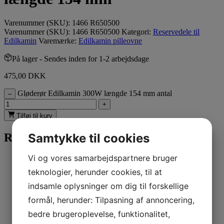
Varenummer (SKU):
1466 R650500
Varenummer (SKU):
1466 R650500
Kategori:
Reservedele til
Edilkamin
Varemærke:
Edilkamin pilleovne
På lager
- Sendes inden for 1-2 arbejdsdage
475,00
DKK
Gløderør Edilkamin 300W længde 154 mm antal
–
+
Tilføj til kurv
Samtykke til cookies
Relaterede varer
Vi og vores samarbejdspartnere bruger
Læs mere
teknologier, herunder cookies, til at
Reservedele til Edilkamin
indsamle oplysninger om dig til forskellige
Hvid keramiktop Edilkanin Cherie
formål, herunder: Tilpasning af annoncering,
bedre brugeroplevelse, funktionalitet,
760,00
DKK