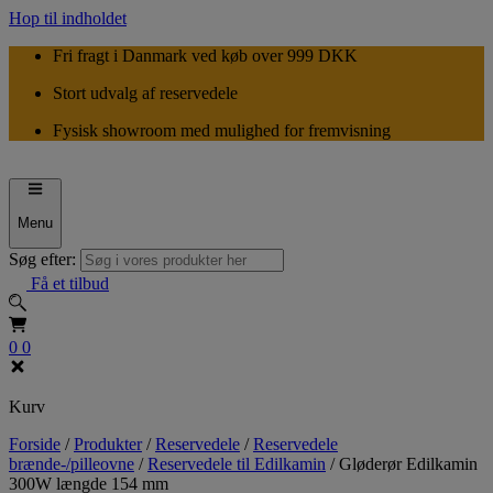
Hop til indholdet
Fri fragt i Danmark ved køb over 999 DKK
Stort udvalg af reservedele
Fysisk showroom med mulighed for fremvisning
Menu
Søg efter:
Få et tilbud
0
0
Kurv
Forside
/
Produkter
/
Reservedele
/
Reservedele
brænde-/pilleovne
/
Reservedele til Edilkamin
/
Gløderør Edilkamin
300W længde 154 mm