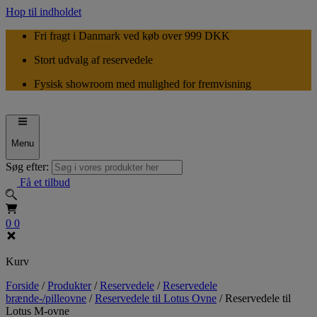
Hop til indholdet
Fri fragt i Danmark ved køb over 999 DKK
Stort udvalg af reservedele
Fysisk showroom med mulighed for fremvisning
Menu
Søg efter:
Få et tilbud
0
0
Kurv
Forside
/
Produkter
/
Reservedele
/
Reservedele
brænde-/pilleovne
/
Reservedele til Lotus Ovne
/
Reservedele til
Lotus M-ovne