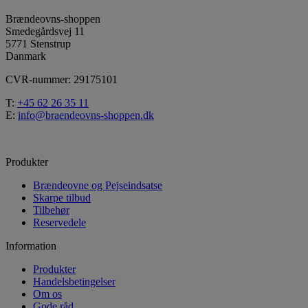
Brændeovns-shoppen
Smedegårdsvej 11
5771 Stenstrup
Danmark
CVR-nummer: 29175101
T:
+45 62 26 35 11
E:
info@braendeovns-shoppen.dk
Produkter
Brændeovne og Pejseindsatse
Skarpe tilbud
Tilbehør
Reservedele
Information
Produkter
Handelsbetingelser
Om os
Gode råd