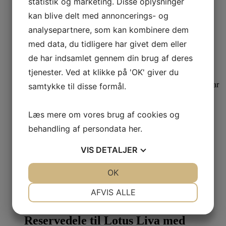
statistik og marketing. Disse oplysninger
Læs mere
Dette vare har
flere varianter. Mulighederne kan vælges på varesiden
kan blive delt med annoncerings- og
analysepartnere, som kan kombinere dem
Reservedele til Lotus Ovne
med data, du tidligere har givet dem eller
Reservedele til Lotus Mira 2 + 4
de har indsamlet gennem din brug af deres
tjenester. Ved at klikke på 'OK' giver du
360,00
DKK
–
3.450,00
DKK
Læs mere
Dette vare har
samtykke til disse formål.
flere varianter. Mulighederne kan vælges på varesiden
Reservedele til Lotus Ovne
Læs mere om vores brug af cookies og
behandling af persondata
her
.
Reservedele til Lotus 9000-serien.
VIS
DETALJER
210,00
DKK
–
3.250,00
DKK
Læs mere
Dette
JA
NEJ
OK
JA
NEJ
vare har flere varianter. Mulighederne kan vælges på
varesiden
NØDVENDIGE
PRÆFERENCER
AFVIS ALLE
Reservedele til Lotus Ovne
JA
NEJ
JA
NEJ
Reservedele til Lotus Liva med
MARKETING
STATISTIK