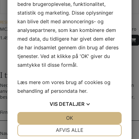
bedre brugeroplevelse, funktionalitet,
statistik og marketing. Disse oplysninger
kan blive delt med annoncerings- og
RESERVEDELE TIL MCZ PILLEOVNE
RESERVEDELE TIL MCZ PILLEOVNE
MCZ Maestro Control Panel
Gearmotor 3,3 RPM MCZ Hydro
analysepartnere, som kan kombinere dem
1.499,00
DKK
1.706,00
DKK
med data, du tidligere har givet dem eller
de har indsamlet gennem din brug af deres
tjenester. Ved at klikke på 'OK' giver du
samtykke til disse formål.
I tvivl? Kontakt os i dag
Læs mere om vores brug af cookies og
Nedenfor kan du kontakte os. Den følgende kontaktformular kan
behandling af persondata
her
.
anvendes til alle spørgsmål som du ikke har fået svar på her. Vi
bestræber os på at besvare alle henvendelser indenfor 24 timer.
VIS
DETALJER
F
i
JA
NEJ
OK
JA
NEJ
r
NØDVENDIGE
PRÆFERENCER
m
N
AFVIS ALLE
a
a