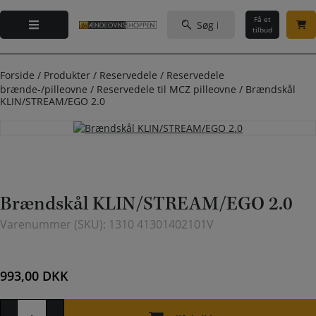
Hop
Søg
til
Få et
efter:
tilbud
indholdet
Forside
/
Produkter
/
Reservedele
/
Reservedele
brænde-/pilleovne
/
Reservedele til MCZ pilleovne
/
Brændskål
KLIN/STREAM/EGO 2.0
Brændskål KLIN/STREAM/EGO 2.0
Varenummer (SKU):
1310 41301402101V
993,00
DKK
Brændskål