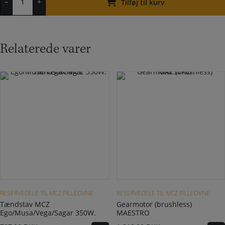
–
+
KLIN/STREAM/EGO
Tilføj til kurv
2.0
antal
Relaterede varer
RESERVEDELE TIL MCZ PILLEOVNE
RESERVEDELE TIL MCZ PILLEOVNE
Tændstav MCZ
Gearmotor (brushless)
Ego/Musa/Vega/Sagar 350W.
MAESTRO