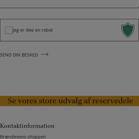
e
d
*
Jeg er ikke en robot
SEND DIN BESKED
Se vores store udvalg af reservedele
Kontaktinformation
Brændeovns-shoppen