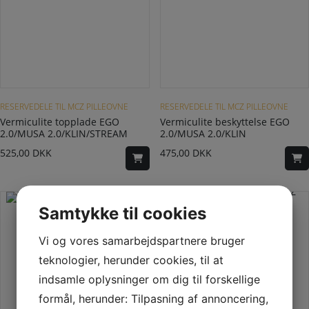
RESERVEDELE TIL MCZ PILLEOVNE
RESERVEDELE TIL MCZ PILLEOVNE
Vermiculite topplade EGO
Vermiculite beskyttelse EGO
2.0/MUSA 2.0/KLIN/STREAM
2.0/MUSA 2.0/KLIN
525,00
DKK
475,00
DKK
Samtykke til cookies
Vi og vores samarbejdspartnere bruger
teknologier, herunder cookies, til at
indsamle oplysninger om dig til forskellige
formål, herunder: Tilpasning af annoncering,