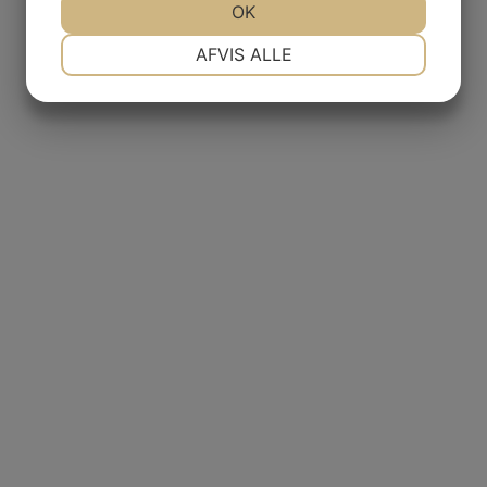
JA
NEJ
OK
JA
NEJ
NØDVENDIGE
PRÆFERENCER
AFVIS ALLE
JA
NEJ
JA
NEJ
MARKETING
STATISTIK