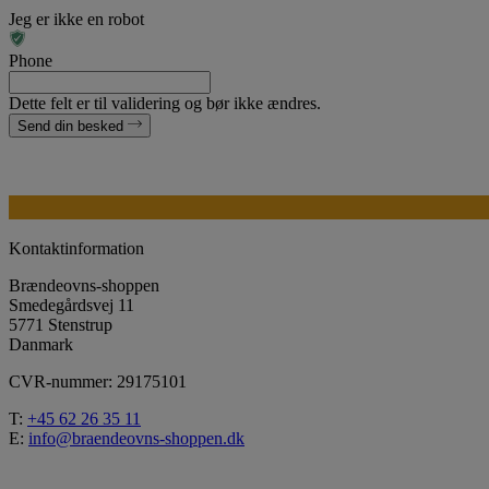
Jeg er ikke en robot
Phone
Dette felt er til validering og bør ikke ændres.
Send din besked
Kontaktinformation
Brændeovns-shoppen
Smedegårdsvej 11
5771 Stenstrup
Danmark
CVR-nummer: 29175101
T:
+45 62 26 35 11
E:
info@braendeovns-shoppen.dk