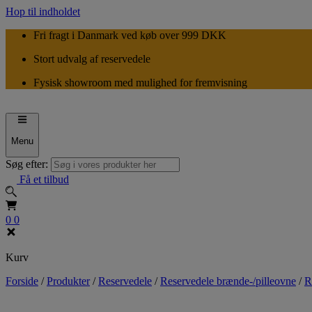
Hop til indholdet
Fri fragt i Danmark ved køb over 999 DKK
Stort udvalg af reservedele
Fysisk showroom med mulighed for fremvisning
Menu
Søg efter:
Få et tilbud
0
0
Kurv
Forside
/
Produkter
/
Reservedele
/
Reservedele brænde-/pilleovne
/
R