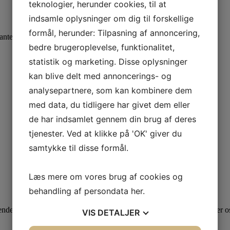
teknologier, herunder cookies, til at
indsamle oplysninger om dig til forskellige
formål, herunder: Tilpasning af annoncering,
rianter. Mulighederne kan vælges på varesiden
bedre brugeroplevelse, funktionalitet,
statistik og marketing. Disse oplysninger
kan blive delt med annoncerings- og
analysepartnere, som kan kombinere dem
med data, du tidligere har givet dem eller
de har indsamlet gennem din brug af deres
tjenester. Ved at klikke på 'OK' giver du
samtykke til disse formål.
Læs mere om vores brug af cookies og
behandling af persondata
her
.
s til alle spørgsmål som du ikke har fået svar på her. Vi bestræber os
VIS
DETALJER