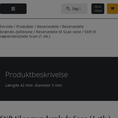
Hop
Søg
til
Få et
efter:
tilbud
indholdet
Forside
/
Produkter
/
Reservedele
/
Reservedele
brænde-/pilleovne
/
Reservedele til Scan ovne
/
Stift til
røgvenderplade Scan (1 stk.)
Produktbeskrivelse
Længde 42 mm- diameter 5 mm