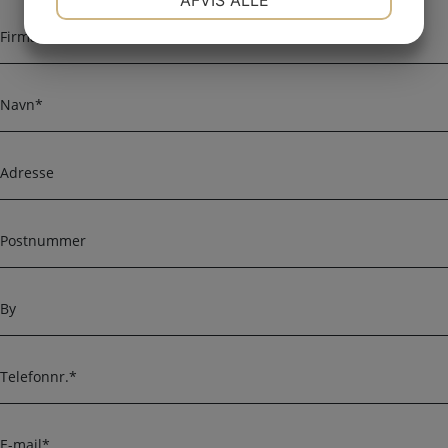
AFVIS ALLE
F
JA
NEJ
JA
NEJ
i
r
MARKETING
STATISTIK
m
N
a
a
n
v
a
n
A
v
d
n
r
e
P
s
o
s
s
e
t
B
n
y
u
m
T
m
e
e
l
r
e
E