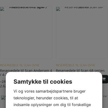
Dette vare har flere varianter. Mulighederne kan vælges på varesiden
Dette vare har flere varianter. Mulighederne kan vælges på varesiden
RESERVEDELE TIL SCAN OVNE
RESERVEDELE TIL SCAN OVNE
Reservedele til Scan Andersen 4
Reservedele til Scan 68-serien
/ 4-2 og 4-5
–
650,00
DKK
Samtykke til cookies
–
249,00
DKK
1.287,50
DKK
2.620,00
DKK
Vi og vores samarbejdspartnere bruger
teknologier, herunder cookies, til at
indsamle oplysninger om dig til forskellige