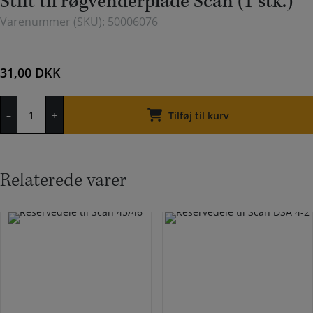
Stift til røgvenderplade Scan (1 stk.)
Varenummer (SKU):
50006076
31,00
DKK
Stift
–
+
til
Tilføj til kurv
røgvenderplade
Scan
(1
stk.)
Relaterede varer
antal