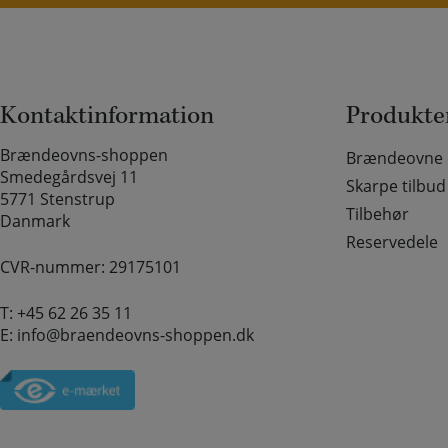
Kontaktinformation
Produkte
Brændeovns-shoppen
Brændeovne o
Smedegårdsvej 11
Skarpe tilbud
5771 Stenstrup
Tilbehør
Danmark
Reservedele
CVR-nummer: 29175101
T:
+45 62 26 35 11
E:
info@braendeovns-shoppen.dk