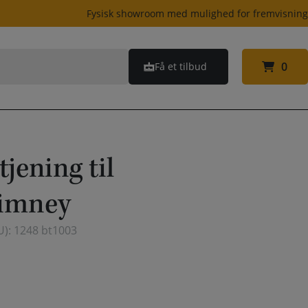
Fysisk showroom med mulighed for fremvisnin
0
Få et tilbud
0
jening til
imney
U):
1248 bt1003