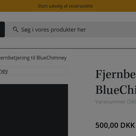
Stort udvalg af reservedele
Søg
efter:
jernbetjening til BlueChimney
Fjernbet
BlueCh
Varenummer (SK
500,00
DKK