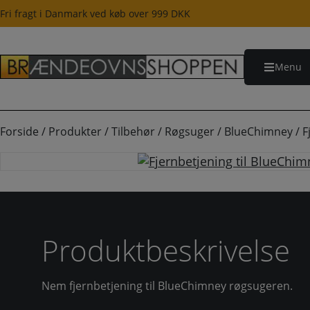
Hop
Fri fragt i Danmark ved køb over 999 DKK
til
indholdet
Menu
Forside
/
Produkter
/
Tilbehør
/
Røgsuger
/
BlueChimney
/
F
Produktbeskrivelse
Nem fjernbetjening til BlueChimney røgsugeren.