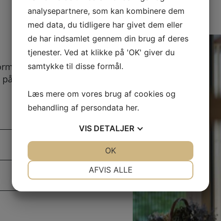
analysepartnere, som kan kombinere dem
med data, du tidligere har givet dem eller
de har indsamlet gennem din brug af deres
tjenester. Ved at klikke på 'OK' giver du
ormular kan
samtykke til disse formål.
 på her. Vi bestræber
.
Læs mere om vores brug af cookies og
behandling af persondata
her
.
VIS
DETALJER
JA
NEJ
OK
JA
NEJ
NØDVENDIGE
PRÆFERENCER
AFVIS ALLE
JA
NEJ
JA
NEJ
MARKETING
STATISTIK