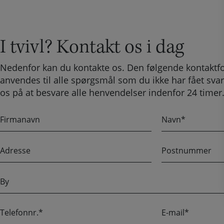
I tvivl? Kontakt os i dag
Nedenfor kan du kontakte os. Den følgende kontaktf
anvendes til alle spørgsmål som du ikke har fået svar
os på at besvare alle henvendelser indenfor 24 timer
F
N
i
a
r
v
A
P
m
n
d
o
a
r
s
B
n
e
t
y
a
s
n
v
T
E
s
u
n
e
-
e
m