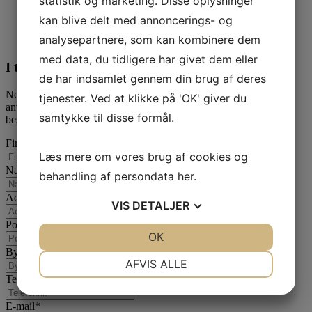
statistik og marketing. Disse oplysninger
FR 2-02 – Flange ottekantet
kan blive delt med annoncerings- og
analysepartnere, som kan kombinere dem
1.025,00
DKK
med data, du tidligere har givet dem eller
I tvivl? Kontakt os i dag
de har indsamlet gennem din brug af deres
Nedenfor kan du kontakte os. Den følgende kontaktformular kan
tjenester. Ved at klikke på 'OK' giver du
anvendes til alle spørgsmål som du ikke har fået svar på her. Vi
samtykke til disse formål.
bestræber os på at besvare alle henvendelser indenfor 24 timer.
Firmanavn
Læs mere om vores brug af cookies og
Navn
behandling af persondata
her
.
Adresse
VIS
DETALJER
Postnummer
JA
NEJ
OK
JA
NEJ
By
NØDVENDIGE
PRÆFERENCER
AFVIS ALLE
Telefon
JA
NEJ
JA
NEJ
E-mail
*
MARKETING
STATISTIK