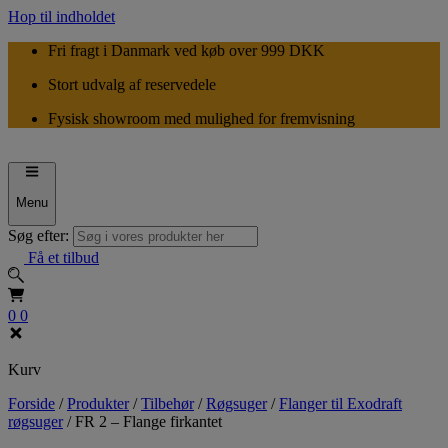
Hop til indholdet
Fri fragt i Danmark ved køb over 999 DKK
Stort udvalg af reservedele
Fysisk showroom med mulighed for fremvisning
Menu
Søg efter:
Få et tilbud
0
0
Kurv
Forside
/
Produkter
/
Tilbehør
/
Røgsuger
/
Flanger til Exodraft
røgsuger
/
FR 2 – Flange firkantet