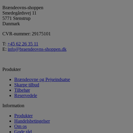
Brændeovns-shoppen
Smedegårdsvej 11
5771 Stenstrup
Danmark
CVR-nummer: 29175101
T:
+45 62 26 35 11
E:
info@braendeovns-shoppen.dk
Produkter
Brændeovne og Pejseindsatse
Skarpe tilbud
Tilbehør
Reservedele
Information
Produkter
Handelsbetingelser
Om os
Gode råd