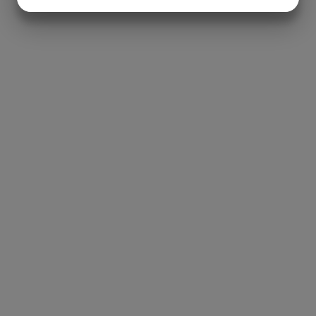
JA
NEJ
JA
NEJ
MARKETING
STATISTIK