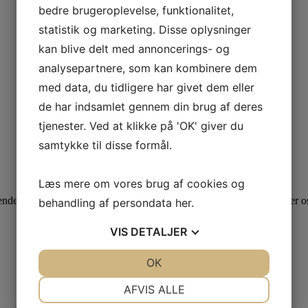
bedre brugeroplevelse, funktionalitet,
statistik og marketing. Disse oplysninger
kan blive delt med annoncerings- og
analysepartnere, som kan kombinere dem
med data, du tidligere har givet dem eller
de har indsamlet gennem din brug af deres
tjenester. Ved at klikke på 'OK' giver du
samtykke til disse formål.
Læs mere om vores brug af cookies og
s til alle spørgsmål som du ikke har fået svar på her. Vi bestræber os
behandling af persondata
her
.
VIS
DETALJER
JA
NEJ
OK
JA
NEJ
NØDVENDIGE
PRÆFERENCER
AFVIS ALLE