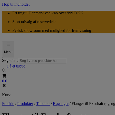
Hop til indholdet
Fri fragt i Danmark ved køb over 999 DKK
Stort udvalg af reservedele
Fysisk showroom med mulighed for fremvisning
Menu
Søg efter:
Få et tilbud
0
0
Kurv
Forside
/
Produkter
/
Tilbehør
/
Røgsuger
/
Flanger til Exodraft røgsu