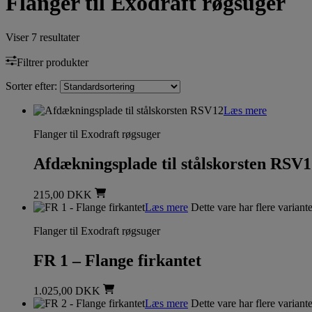
Flanger til Exodraft røgsuger
Viser 7 resultater
Filtrer produkter
Sorter efter:
Læs mere
Flanger til Exodraft røgsuger
Afdækningsplade til stålskorsten RSV
215,00
DKK
Læs mere
Dette vare har flere varian
Flanger til Exodraft røgsuger
FR 1 – Flange firkantet
1.025,00
DKK
Læs mere
Dette vare har flere varian