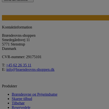
Kontaktinformation
Brændeovns-shoppen
Smedegårdsvej 11
5771 Stenstrup
Danmark
CVR-nummer: 29175101
T:
+45 62 26 35 11
E:
info@braendeovns-shoppen.dk
Produkter
Brændeovne og Pejseindsatse
Skarpe tilbud
Tilbehør
Reservedele