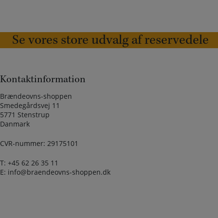
Se vores store udvalg af reservedele
Kontaktinformation
Brændeovns-shoppen
Smedegårdsvej 11
5771 Stenstrup
Danmark
CVR-nummer: 29175101
T:
+45 62 26 35 11
E:
info@braendeovns-shoppen.dk