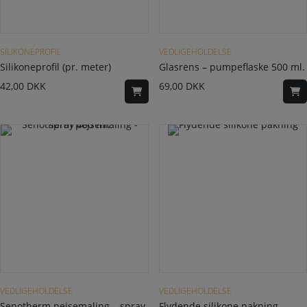
SILIKONEPROFIL
VEDLIGEHOLDELSE
Silikoneprofil (pr. meter)
Glasrens – pumpeflaske 500 ml.
42,00
DKK
69,00
DKK
Dette vare har flere varianter. Mulighederne kan vælges på varesiden
VEDLIGEHOLDELSE
VEDLIGEHOLDELSE
Senotherm pejsemaling – spray
Flydende silikone pakning