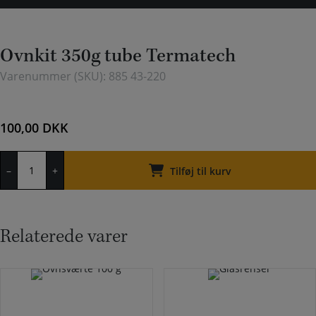
Ovnkit 350g tube Termatech
Varenummer (SKU):
885 43-220
100,00
DKK
Ovnkit
–
+
350g
Tilføj til kurv
tube
Termatech
antal
Relaterede varer