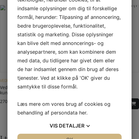
indsamle oplysninger om dig til forskellige
formål, herunder: Tilpasning af annoncering,
bedre brugeroplevelse, funktionalitet,
statistik og marketing. Disse oplysninger
kan blive delt med annoncerings- og
analysepartnere, som kan kombinere dem
med data, du tidligere har givet dem eller
de har indsamlet gennem din brug af deres
tjenester. Ved at klikke på 'OK' giver du
VEDLIGEHOLDELSE
VEDLIGEHOLDELSE
samtykke til disse formål.
Vedligeholdelsessæt til
Keramisk Lim – tube 17 ml (1
kunstskiferplader
stk.)
270,00
DKK
50,00
DKK
Læs mere om vores brug af cookies og
behandling af persondata
her
.
VIS
DETALJER