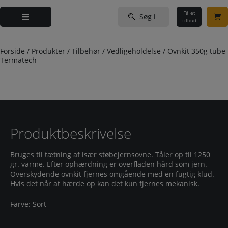
Hop
Søg
til
Få et
efter:
tilbud
indholdet
Forside
/
Produkter
/
Tilbehør
/
Vedligeholdelse
/
Ovnkit 350g tube
Termatech
Produktbeskrivelse
Bruges til tætning af især støbejernsovne. Tåler op til 1250
gr. varme. Efter ophærdning er overfladen hård som jern.
Overskydende ovnkit fjernes omgående med en fugtig klud.
Hvis det når at hærde op kan det kun fjernes mekanisk.
Farve: Sort