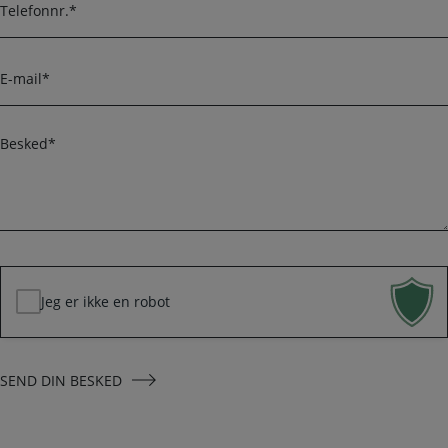
m
e
e
l
r
e
E
f
-
o
m
n
a
B
i
e
l
s
k
*
e
d
*
Jeg er ikke en robot
SEND DIN BESKED