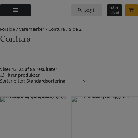
Hop
Søg
til
Få et
efter:
tilbud
indholdet
Forside
/
Varemærker
/
Contura
/
Side 2
Contura
Viser 13–24 af 85 resultater
Filtrer produkter
Sorter efter: