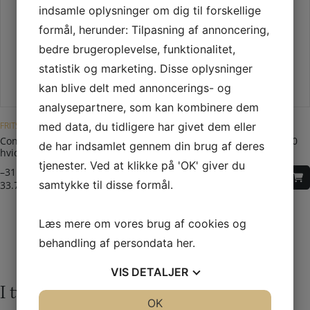
indsamle oplysninger om dig til forskellige
formål, herunder: Tilpasning af annoncering,
bedre brugeroplevelse, funktionalitet,
statistik og marketing. Disse oplysninger
kan blive delt med annoncerings- og
Dette vare har flere varianter. Mulighederne kan vælges på varesiden
Dette vare har flere varianter. Mulighederne kan vælges på varesiden
analysepartnere, som kan kombinere dem
med data, du tidligere har givet dem eller
FRITSTÅENDE BRÆNDEOVN
CONTURA 500 STYLE - SERIEN
Contura Connect 556 sort eller
Bundlåge til Contura 556, 500
de har indsamlet gennem din brug af deres
hvid
style-serien.
tjenester. Ved at klikke på 'OK' giver du
–
31.740,00
DKK
1.000,00
DKK
samtykke til disse formål.
33.740,00
DKK
Læs mere om vores brug af cookies og
1
2
3
4
5
6
7
8
behandling af persondata
her
.
VIS
DETALJER
I tvivl? Kontakt os i dag
JA
NEJ
OK
JA
NEJ