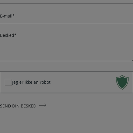
r
l
e
E
f
-
o
m
n
a
B
i
e
l
s
*
k
e
d
*
Jeg er ikke en robot
SEND DIN BESKED