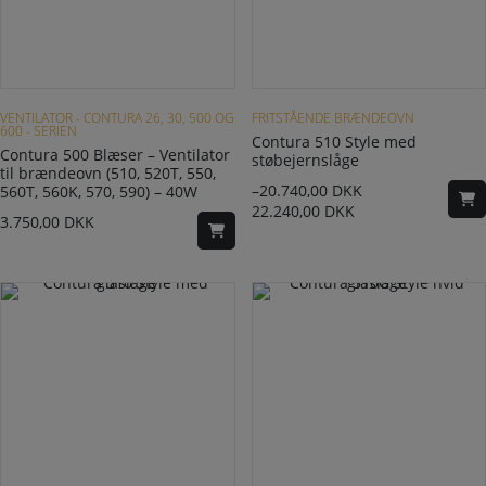
Dette vare har flere varianter. Mulighederne kan vælges på varesiden
VENTILATOR - CONTURA 26, 30, 500 OG
FRITSTÅENDE BRÆNDEOVN
600 - SERIEN
Contura 510 Style med
Contura 500 Blæser – Ventilator
støbejernslåge
til brændeovn (510, 520T, 550,
–
20.740,00
DKK
560T, 560K, 570, 590) – 40W
22.240,00
DKK
3.750,00
DKK