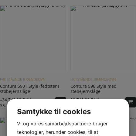
Dette vare har flere varianter. Mulighederne kan vælges på varesiden
FRITSTÅENDE BRÆNDEOVN
FRITSTÅENDE BRÆNDEOVN
Contura 590T Style (fedtsten)
Contura 596 Style med
støbejernslåge
støbejernslåge
–
34.740,00
DKK
29.740,00
DKK
35.740,00
DKK
Samtykke til cookies
Vi og vores samarbejdspartnere bruger
teknologier, herunder cookies, til at