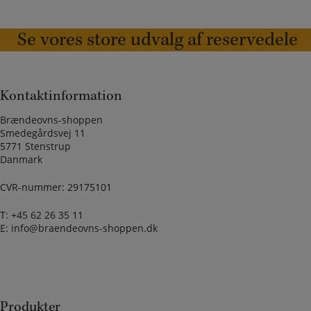
Se vores store udvalg af reservedele
Kontaktinformation
Brændeovns-shoppen
Smedegårdsvej 11
5771 Stenstrup
Danmark
CVR-nummer: 29175101
T:
+45 62 26 35 11
E:
info@braendeovns-shoppen.dk
Produkter