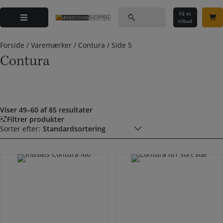
Hop
Søg
til
Få et
efter:
tilbud
indholdet
Forside
/
Varemærker
/
Contura
/
Side 5
Contura
Viser 49–60 af 85 resultater
Filtrer produkter
Sorter efter: