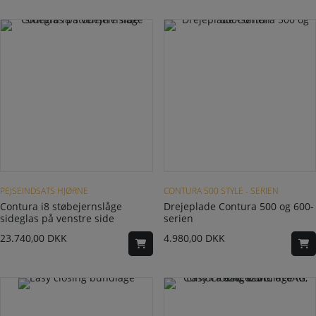
Dette vare har flere varianter. Mulighederne kan vælges på varesiden
PEJSEINDSATS HJØRNE
CONTURA 500 STYLE - SERIEN
Contura i8 støbejernslåge
Drejeplade Contura 500 og 600-
sideglas på venstre side
serien
23.740,00
DKK
4.980,00
DKK