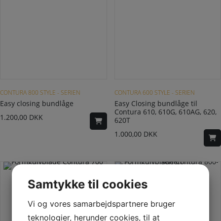
Dette vare har flere varianter. Mulighederne kan vælges på varesiden
Dette vare har flere varianter. Mulighederne kan vælges på varesiden
CONTURA 800 STYLE - SERIEN
CONTURA 600 STYLE - SERIEN
Easy closing bundlåge
Easy Closing bundlåge til
Contura 610, 610G, 610AG, 620,
1.200,00
DKK
620T
1.000,00
DKK
Samtykke til cookies
Vi og vores samarbejdspartnere bruger
teknologier, herunder cookies, til at