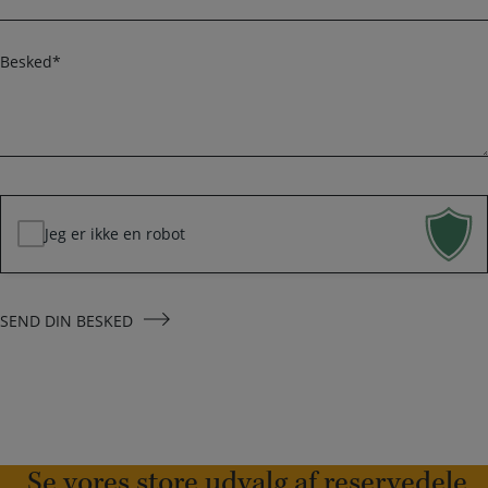
o
m
n
a
B
i
e
l
s
k
*
e
d
*
Jeg er ikke en robot
SEND DIN BESKED
Se vores store udvalg af reservedele