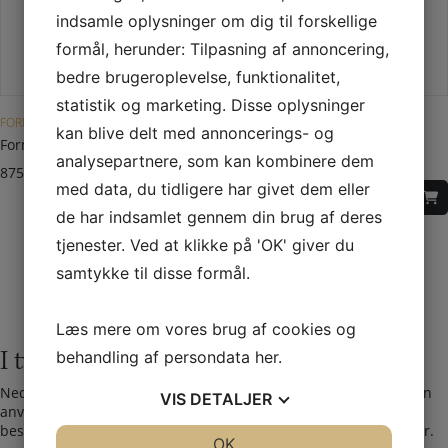
indsamle oplysninger om dig til forskellige
formål, herunder: Tilpasning af annoncering,
bedre brugeroplevelse, funktionalitet,
Dette vare har flere varianter. Mulighederne kan vælges på varesiden
Dette vare har flere varianter. Mulighederne kan vælges på varesiden
statistik og marketing. Disse oplysninger
FORMGULVPLADER
FORMGULVPLADER
kan blive delt med annoncerings- og
Formgulvplade Contura 700
Formgulvplade Contura 800-
analysepartnere, som kan kombinere dem
serien
875,00
DKK
med data, du tidligere har givet dem eller
1.200,00
DKK
de har indsamlet gennem din brug af deres
tjenester. Ved at klikke på 'OK' giver du
samtykke til disse formål.
1
2
3
4
5
6
7
8
Læs mere om vores brug af cookies og
I tvivl? Kontakt os i dag
behandling af persondata
her
.
Nedenfor kan du kontakte os. Den følgende kontaktformular kan
VIS
DETALJER
anvendes til alle spørgsmål som du ikke har fået svar på her. Vi
bestræber os på at besvare alle henvendelser indenfor 24 timer.
JA
NEJ
OK
JA
NEJ