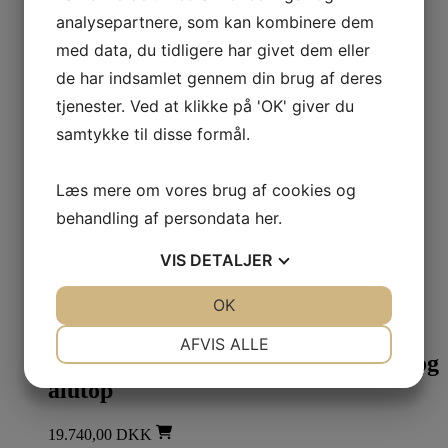
analysepartnere, som kan kombinere dem
Easy closing bundlåge
med data, du tidligere har givet dem eller
de har indsamlet gennem din brug af deres
1.200,00
DKK
tjenester. Ved at klikke på 'OK' giver du
Læs mere
samtykke til disse formål.
Contura 300-serien
Læs mere om vores brug af cookies og
Kogeplade til Contura 510,610,
behandling af persondata
her
.
810,856, 300, 910, 956
VIS
DETALJER
550,00
DKK
Læs mere
JA
NEJ
OK
JA
NEJ
Væghængt brændeovn
NØDVENDIGE
PRÆFERENCER
AFVIS ALLE
Contura 856 W med støbejernslåge og
JA
NEJ
JA
NEJ
alutop
MARKETING
STATISTIK
19.740,00
DKK