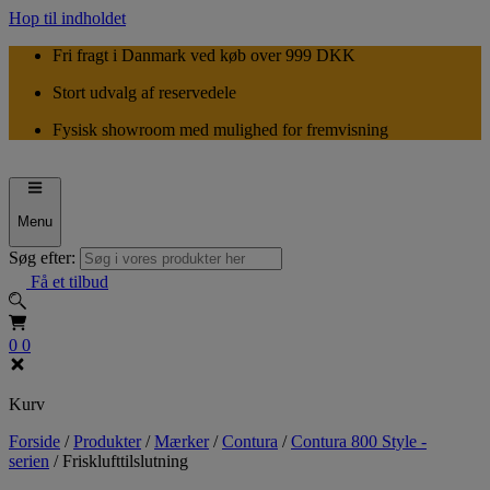
Hop til indholdet
Fri fragt i Danmark ved køb over 999 DKK
Stort udvalg af reservedele
Fysisk showroom med mulighed for fremvisning
Menu
Søg efter:
Få et tilbud
0
0
Kurv
Forside
/
Produkter
/
Mærker
/
Contura
/
Contura 800 Style -
serien
/
Frisklufttilslutning