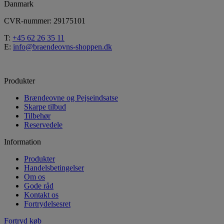
Danmark
CVR-nummer: 29175101
T:
+45 62 26 35 11
E:
info@braendeovns-shoppen.dk
Produkter
Brændeovne og Pejseindsatse
Skarpe tilbud
Tilbehør
Reservedele
Information
Produkter
Handelsbetingelser
Om os
Gode råd
Kontakt os
Fortrydelsesret
Fortryd køb