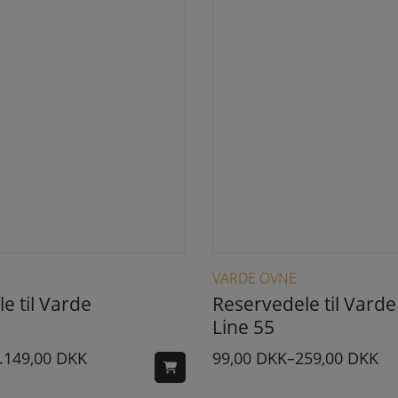
Dette vare har flere varianter. Mulighederne kan vælges på varesiden
Dette vare har flere varianter. Mulighederne
VARDE OVNE
e til Varde
Reservedele til Varde
Line 55
.149,00
DKK
99,00
DKK
–
259,00
DKK