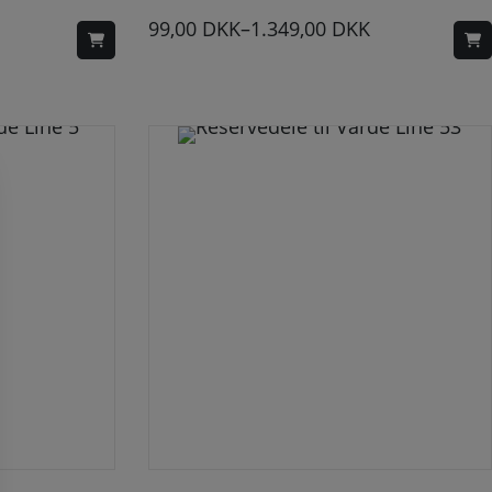
99,00
DKK
–
1.349,00
DKK
 kan vælges på varesiden
Dette vare har flere varianter. Mulighederne kan vælges på varesiden