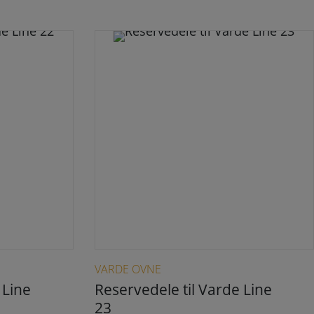
 kan vælges på varesiden
Dette vare har flere varianter. Mulighederne kan vælges på varesiden
VARDE OVNE
 Line
Reservedele til Varde Line
23