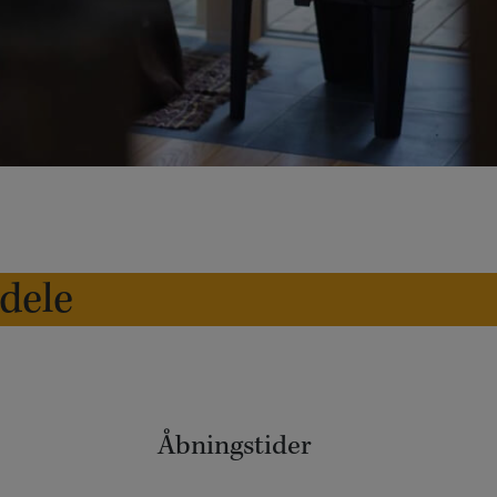
edele
Åbningstider