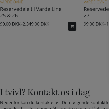
VARDE OVNE
VARDE OVNE
Reservedele til Varde Line
Reservedel
25 & 26
27
99,00
DKK
–
2.349,00
DKK
99,00
DKK
–
1
I tvivl? Kontakt os i dag
Nedenfor kan du kontakte os. Den følgende kontaktf
anvendes til alle spørgsmål som du ikke har fået svar