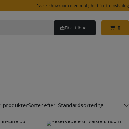
Fysisk showroom med mulighed for fremvisnin
0
Få et tilbud
0
er produkter
Sorter efter: