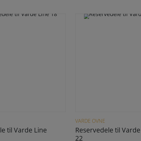
Dette vare har flere varianter. Mulighederne kan vælges på varesiden
Dette vare har flere varianter. Mulighederne
VARDE OVNE
e til Varde Line
Reservedele til Varde
22