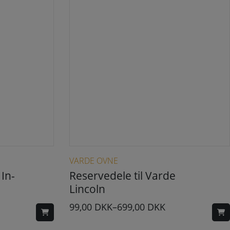
 kan vælges på varesiden
Dette vare har flere varianter. Mulighederne kan vælges på varesiden
VARDE OVNE
 In-
Reservedele til Varde
Lincoln
99,00
DKK
–
699,00
DKK