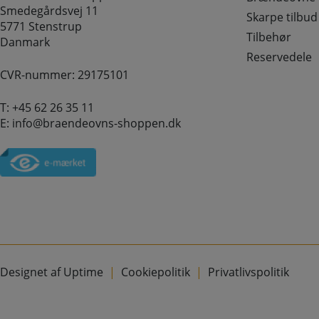
Smedegårdsvej 11
Skarpe tilbud
5771 Stenstrup
Tilbehør
Danmark
Reservedele
CVR-nummer: 29175101
T:
+45 62 26 35 11
E:
info@braendeovns-shoppen.dk
Designet af Uptime
Cookiepolitik
Privatlivspolitik