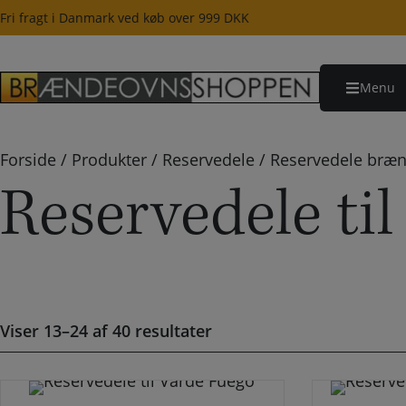
Hop
Fri fragt i Danmark ved køb over 999 DKK
til
indholdet
Menu
Forside
/
Produkter
/
Reservedele
/
Reservedele bræn
Reservedele ti
Viser 13–24 af 40 resultater