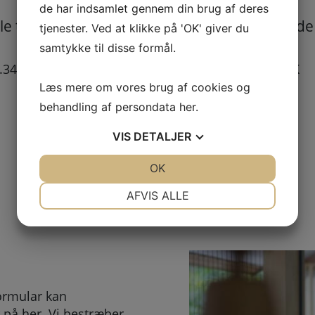
VARDE OVNE
de har indsamlet gennem din brug af deres
e til Varde Line
Reservedele til Varde
tjenester. Ved at klikke på 'OK' giver du
5
samtykke til disse formål.
.349,00
DKK
99,00
DKK
–
449,00
DKK
Læs mere om vores brug af cookies og
behandling af persondata
her
.
VIS
DETALJER
JA
NEJ
OK
JA
NEJ
1
2
3
4
NØDVENDIGE
PRÆFERENCER
AFVIS ALLE
JA
NEJ
JA
NEJ
MARKETING
STATISTIK
ormular kan
 på her. Vi bestræber