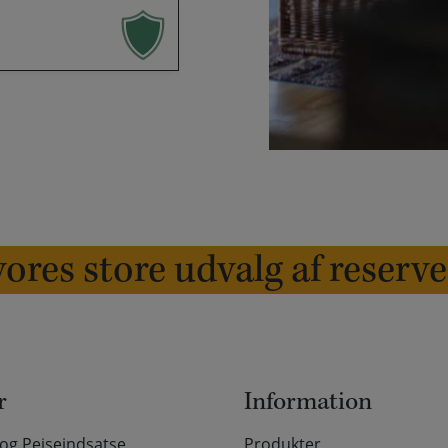
ores store udvalg af reserv
r
Information
g Pejseindsatse
Produkter