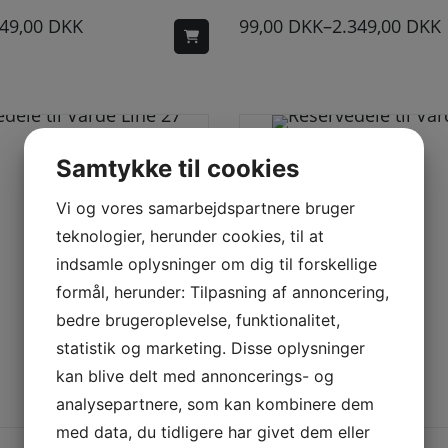
49,00
DKK
99,00
DKK
–
2.349,00
DKK
Samtykke til cookies
Vi og vores samarbejdspartnere bruger
teknologier, herunder cookies, til at
indsamle oplysninger om dig til forskellige
formål, herunder: Tilpasning af annoncering,
bedre brugeroplevelse, funktionalitet,
statistik og marketing. Disse oplysninger
kan blive delt med annoncerings- og
analysepartnere, som kan kombinere dem
Dette vare har flere varianter. Mulighederne kan vælges på varesiden
Dette vare har flere varianter. Mulighederne
med data, du tidligere har givet dem eller