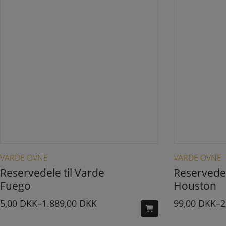
Dette vare har flere varianter. Mulighederne kan vælges på varesiden
VARDE OVNE
VARDE OVNE
Reservedele til Varde
Reservedel
Fuego
Houston
5,00
DKK
–
1.889,00
DKK
99,00
DKK
–
2