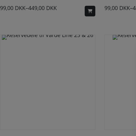
99,00
DKK
–
449,00
DKK
99,00
DKK
–
4
Dette vare har flere varianter. Mulighederne kan vælges på varesiden