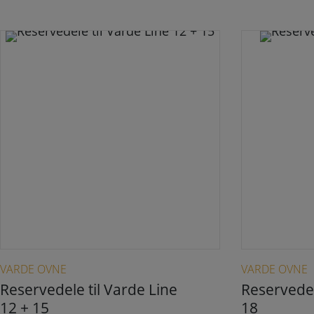
Dette vare har flere varianter. Mulighederne kan vælges på varesiden
VARDE OVNE
VARDE OVNE
Reservedele til Varde Line
Reservedel
12 + 15
18