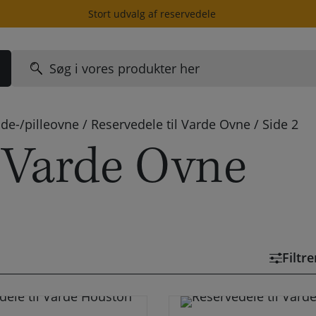
Stort udvalg af reservedele
Søg
efter:
de-/pilleovne
/
Reservedele til Varde Ovne
/
Side 2
l Varde Ovne
Filtr