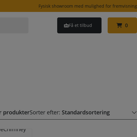
Fysisk showroom med mulighed for fremvisnin
0
Få et tilbud
0
er produkter
Sorter efter: