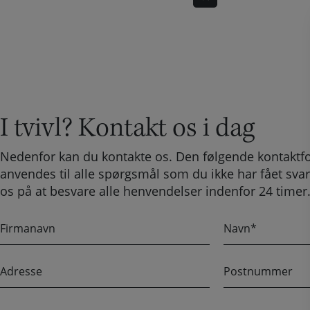
I tvivl? Kontakt os i dag
Nedenfor kan du kontakte os. Den følgende kontaktf
anvendes til alle spørgsmål som du ikke har fået svar
os på at besvare alle henvendelser indenfor 24 timer
F
N
i
a
r
v
A
P
m
n
d
o
a
r
s
n
B
e
t