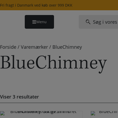
Hop
Fri fragt i Danmark ved køb over 999 DKK
til
indholdet
Søg
Menu
efter:
Forside
/
Varemærker
/
BlueChimney
BlueChimney
Viser 3 resultater