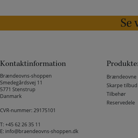
Se v
Kontaktinformation
Produkte
Brændeovns-shoppen
Brændeovne o
Smedegårdsvej 11
Skarpe tilbud
5771 Stenstrup
Tilbehør
Danmark
Reservedele
CVR-nummer: 29175101
T:
+45 62 26 35 11
E:
info@braendeovns-shoppen.dk