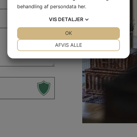
behandling af persondata
her
.
VIS
DETALJER
JA
NEJ
OK
JA
NEJ
NØDVENDIGE
PRÆFERENCER
AFVIS ALLE
JA
NEJ
JA
NEJ
MARKETING
STATISTIK