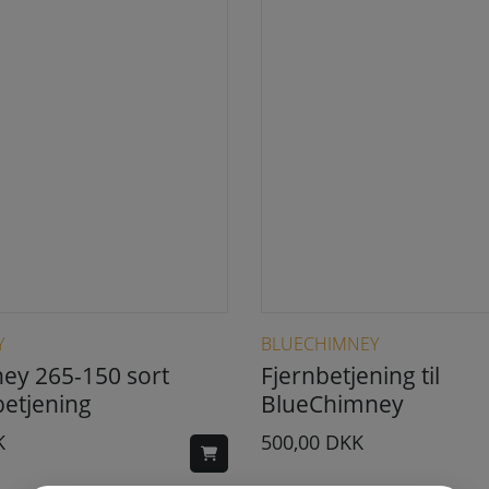
Y
BLUECHIMNEY
ey 265-150 sort
Fjernbetjening til
etjening
BlueChimney
K
500,00
DKK