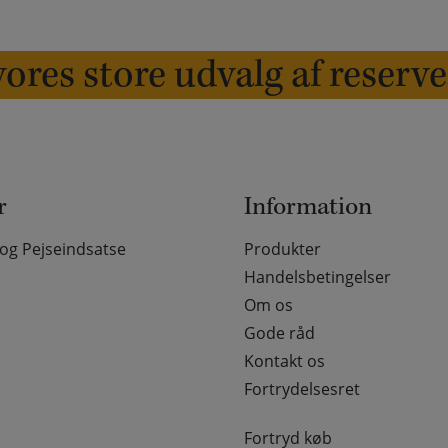
ores store udvalg af reserv
r
Information
g Pejseindsatse
Produkter
Handelsbetingelser
Om os
Gode råd
Kontakt os
Fortrydelsesret
Fortryd køb